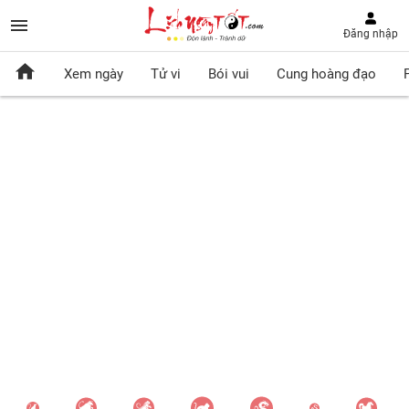
Đăng nhập
Xem ngày
Tử vi
Bói vui
Cung hoàng đạo