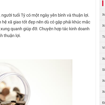
 người tuổi Tý có một ngày yên bình và thuận lợi.
X
hệ xã giao tốt đẹp nên dù có gặp phải khúc mắc
X
xung quanh giúp đỡ. Chuyện hợp tác kinh doanh
 thuận lợi.
T
V
X
S
X
X
Đ