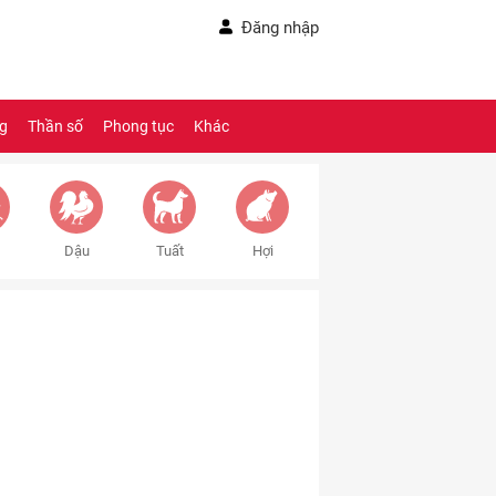
Đăng nhập
ng
Thần số
Phong tục
Khác
Dậu
Tuất
Hợi