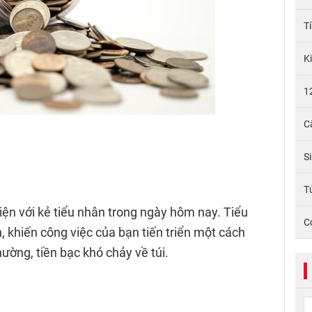
T
K
1
C
S
Tử
diện với kẻ tiểu nhân trong ngày hôm nay. Tiểu
C
 khiến công việc của bạn tiến triển một cách
ờng, tiền bạc khó chảy về túi.