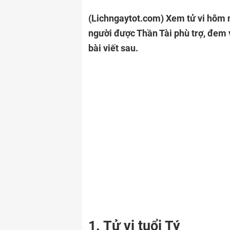
(Lichngaytot.com)
Xem tử vi hôm n
người được Thần Tài phù trợ, đem 
bài viết sau.
1. Tử vi tuổi Tý