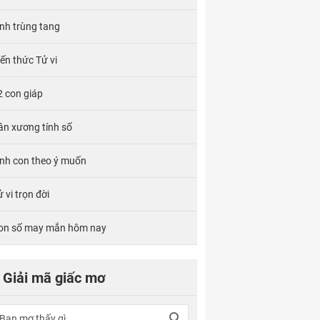
ính trùng tang
iến thức Tử vi
2 con giáp
ân xương tính số
inh con theo ý muốn
 vi trọn đời
on số may mắn hôm nay
Giải mã giấc mơ