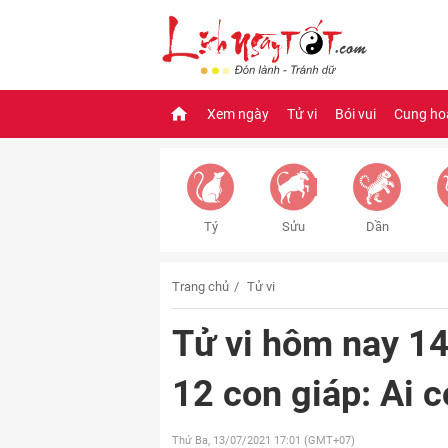
Xem ngày
Tử vi
Bói vui
Cung ho
Tý
Sửu
Dần
Trang chủ
Tử vi
Tử vi hôm nay 14
12 con giáp: Ai c
Thứ Ba, 13/07/2021
17:01 (GMT+07)