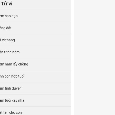
Tử vi
em sao hạn
ông đất
ử vi tháng
ận trình năm
em năm lấy chồng
inh con hợp tuổi
em tình duyên
em tuổi xây nhà
ặt tên cho con