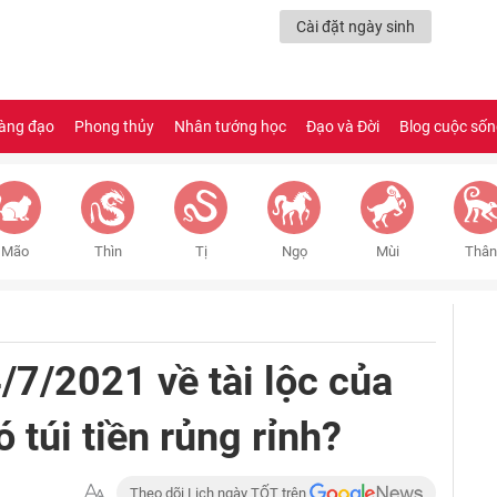
Cài đặt ngày sinh
àng đạo
Phong thủy
Nhân tướng học
Đạo và Đời
Blog cuộc số
Mão
Thìn
Tị
Ngọ
Mùi
Thân
/7/2021 về tài lộc của
ó túi tiền rủng rỉnh?
Theo dõi Lịch ngày TỐT trên