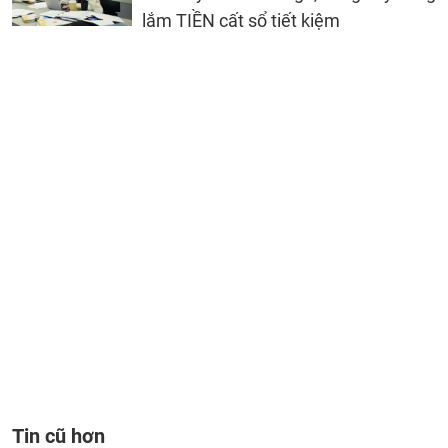
lắm TIỀN cất sổ tiết kiệm
Tin cũ hơn