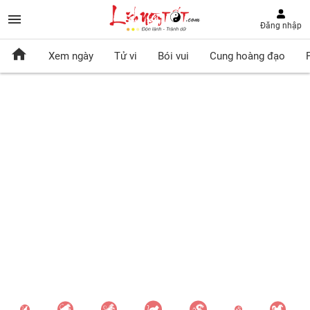
Đăng nhập
Xem ngày
Tử vi
Bói vui
Cung hoàng đạo