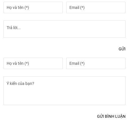
GỬI
GỬI BÌNH LUẬN