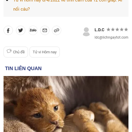
Tử vi hôm nay 6/4/2022 về tình cảm của 12 con giáp: Ai
nổi cáu?
L.D.C
ldc@lichngaytot.com
Chủ đề
Tử vi Hôm nay