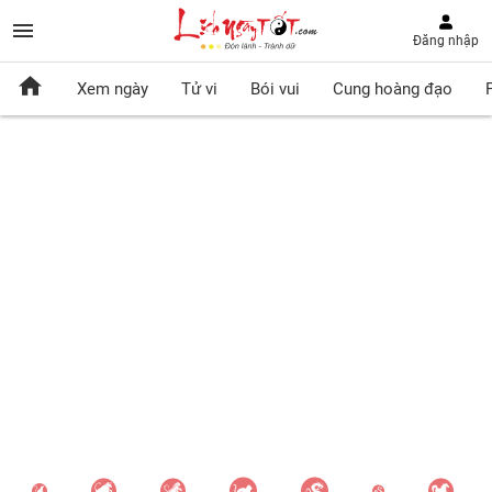
Đăng nhập
Xem ngày
Tử vi
Bói vui
Cung hoàng đạo