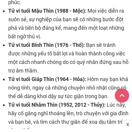
phúc.
Tử vi tuổi Mậu Thìn (1988 - Mộc):
Mọi việc diễn ra
suôn sẻ, sự nghiệp của bạn sẽ có những bước đột
phá và tiến bộ đáng kể, mang đến một loạt những
bất ngờ thú vị.
Tử vi tuổi Bính Thìn (1976 - Thổ):
Bạn sẽ tránh
được những yếu tố bất lợi và hoàn thành công việc
một cách nhanh chóng do có quý nhân đứng sau hỗ
trợ âm thầm.
Tử vi tuổi Giáp Thìn (1964 - Hỏa):
Hôm nay bạn khá
nóng tính, ngay cả những chuyện nhỏ nhặt cũng có
thể dễ dàng khơi dậy sự tức giận trong bạn.
Tử vi tuổi Nhâm Thìn (1952, 2012 - Thủy):
Lúc này,
hãy cố gắng nghĩ thoáng lên, trò chuyện với gia đình
và bạn bè, và tìm cách thư giãn để xoa dịu tâm trí
X
và cơ thể.