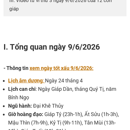
III. Video tử vi thứ 3 ngày 9/6/2026 của 12 con
giáp
I. Tổng quan ngày 9/6/2026
- Thông tin
xem ngày tốt xấu 9/6/2026:
Lịch âm dương
:
Ngày 24 tháng 4
Lịch can chi
: Ngày Giáp Dần, tháng Quý Tị, năm
Bính Ngọ
Ngũ hành:
Đại Khê Thủy
Giờ hoàng đạo:
Giáp Tý (23h-1h), Ất Sửu (1h-3h),
Mậu Thìn (7h-9h), Kỷ Tị (9h-11h), Tân Mùi (13h-