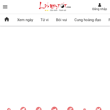
Đăng nhập
Xem ngày
Tử vi
Bói vui
Cung hoàng đạo