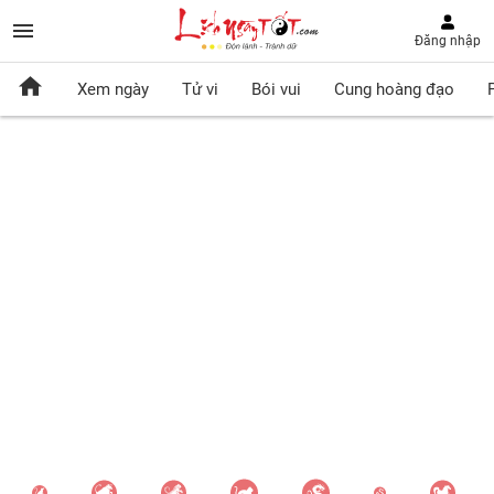
Đăng nhập
Xem ngày
Tử vi
Bói vui
Cung hoàng đạo