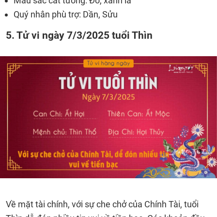
Màu sắc cát tường: Đỏ, xanh lá
Quý nhân phù trợ: Dần, Sửu
5. Tử vi ngày 7/3/2025 tuổi Thìn
Về mặt tài chính, với sự che chở của Chính Tài, tuổi