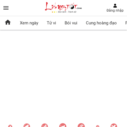
Đăng nhập
Xem ngày
Tử vi
Bói vui
Cung hoàng đạo