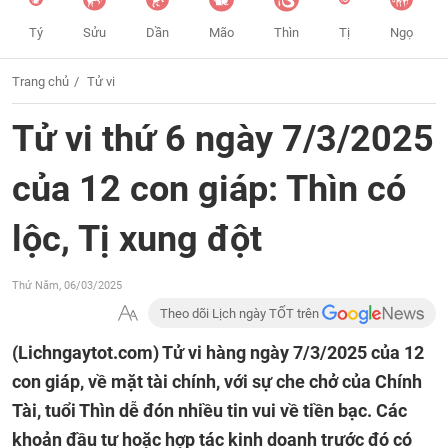
Tý
Sửu
Dần
Mão
Thìn
Tị
Ngọ
Trang chủ
Tử vi
Tử vi thứ 6 ngày 7/3/2025
của 12 con giáp: Thìn có
lộc, Tị xung đột
Thứ Năm, 06/03/2025
Theo dõi Lịch ngày TỐT trên
(Lichngaytot.com)
Tử vi hàng ngày 7/3/2025 của 12
con giáp, về mặt tài chính, với sự che chở của Chính
Tài, tuổi Thìn dễ đón nhiều tin vui về tiền bạc. Các
khoản đầu tư hoặc hợp tác kinh doanh trước đó có