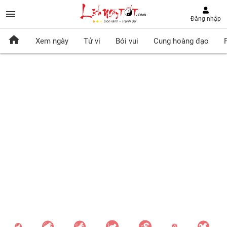
Đăng nhập
Xem ngày
Tử vi
Bói vui
Cung hoàng đạo