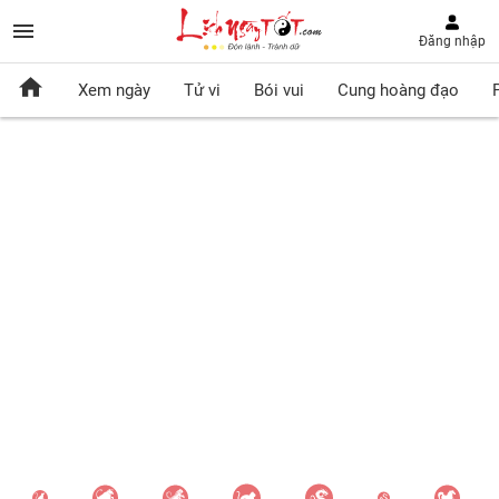
Đăng nhập
Xem ngày
Tử vi
Bói vui
Cung hoàng đạo