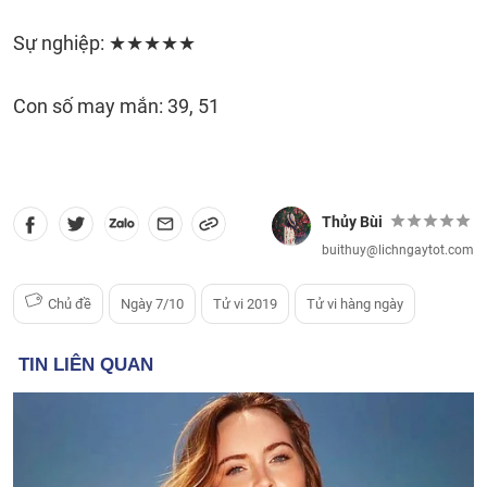
Sự nghiệp: ★★★★★
Con số may mắn: 39, 51
Thủy Bùi
buithuy@lichngaytot.com
Chủ đề
Ngày 7/10
Tử vi 2019
Tử vi hàng ngày