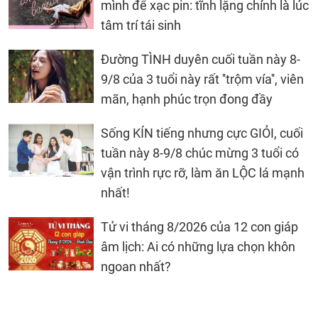
mình để xạc pin: tĩnh lặng chính là lúc
tâm trí tái sinh
Đường TÌNH duyên cuối tuần này 8-
9/8 của 3 tuổi này rất ''trộm vía'', viên
mãn, hạnh phúc trọn đong đầy
Sống KÍN tiếng nhưng cực GIỎI, cuối
tuần này 8-9/8 chúc mừng 3 tuổi có
vận trình rực rỡ, làm ăn LỘC lá mạnh
nhất!
Tử vi tháng 8/2026 của 12 con giáp
âm lịch: Ai có những lựa chọn khôn
ngoan nhất?