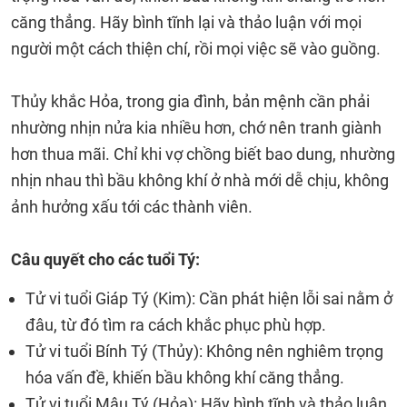
căng thẳng. Hãy bình tĩnh lại và thảo luận với mọi
người một cách thiện chí, rồi mọi việc sẽ vào guồng.
Thủy khắc Hỏa, trong gia đình, bản mệnh cần phải
nhường nhịn nửa kia nhiều hơn, chớ nên tranh giành
hơn thua mãi. Chỉ khi vợ chồng biết bao dung, nhường
nhịn nhau thì bầu không khí ở nhà mới dễ chịu, không
ảnh hưởng xấu tới các thành viên.
Câu quyết cho các tuổi Tý:
Tử vi tuổi Giáp Tý (Kim): Cần phát hiện lỗi sai nằm ở
đâu, từ đó tìm ra cách khắc phục phù hợp.
Tử vi tuổi Bính Tý (Thủy): Không nên nghiêm trọng
hóa vấn đề, khiến bầu không khí căng thẳng.
Tử vi tuổi Mậu Tý (Hỏa): Hãy bình tĩnh và thảo luận