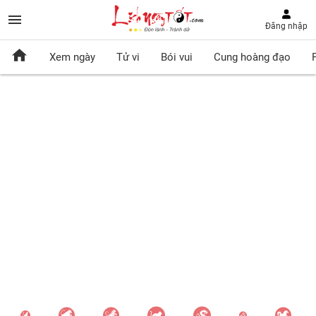
Đăng nhập
Xem ngày
Tử vi
Bói vui
Cung hoàng đạo