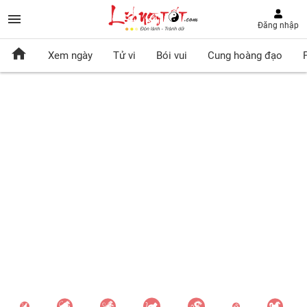
Đăng nhập
Xem ngày
Tử vi
Bói vui
Cung hoàng đạo