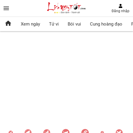
Đăng nhập
Xem ngày
Tử vi
Bói vui
Cung hoàng đạo