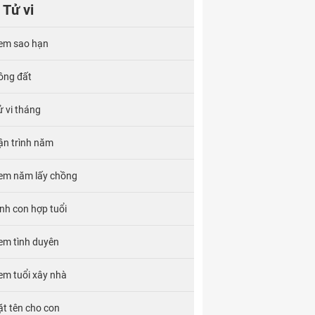
Tử vi
em sao hạn
ông đất
ử vi tháng
ận trình năm
em năm lấy chồng
inh con hợp tuổi
em tình duyên
em tuổi xây nhà
ặt tên cho con