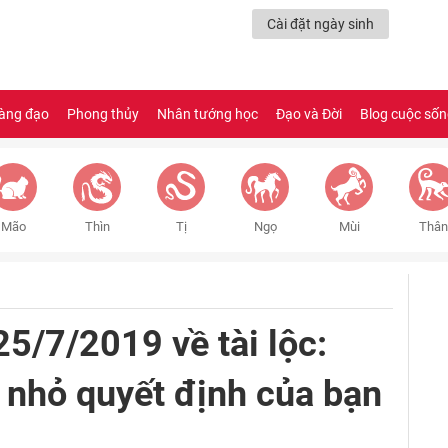
Cài đặt ngày sinh
àng đạo
Phong thủy
Nhân tướng học
Đạo và Đời
Blog cuộc số
Mão
Thìn
Tị
Ngọ
Mùi
Thân
25/7/2019 về tài lộc:
 nhỏ quyết định của bạn