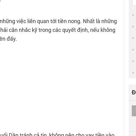
những việc liên quan tới tiền nong. Nhất là những
hải cân nhắc kỹ trong các quyết định, nếu không
iền đấy.
Đ
n
tuổi Dần tránh cả tin, không nên cho vay tiền vào