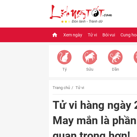
Xem ngày
Tử vi
Bói vui
Cung ho
Tý
Sửu
Dần
Trang chủ
Tử vi
Tử vi hàng ngày 
May mắn là phần
quan trọng hơn!