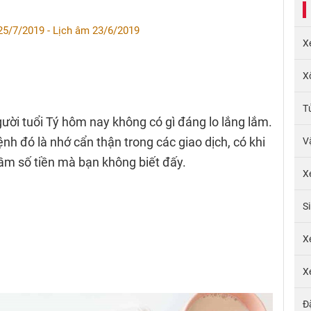
25/7/2019 - Lịch âm 23/6/2019
X
X
T
gười tuổi Tý hôm nay không có gì đáng lo lắng lắm.
ệnh đó là nhớ cẩn thận trong các giao dịch, có khi
V
m số tiền mà bạn không biết đấy.
X
S
X
X
Đ