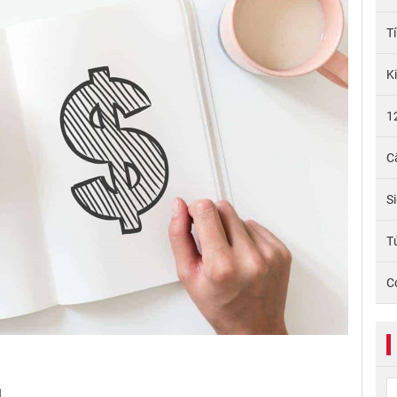
T
K
1
C
S
Tử
C
u