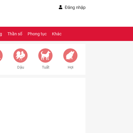
Đăng nhập
ng
Thần số
Phong tục
Khác
Dậu
Tuất
Hợi