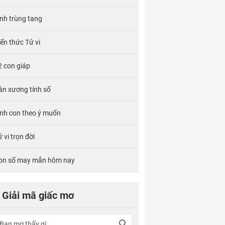
ính trùng tang
iến thức Tử vi
2 con giáp
ân xương tính số
inh con theo ý muốn
 vi trọn đời
on số may mắn hôm nay
Giải mã giấc mơ