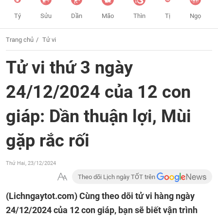
Tý
Sửu
Dần
Mão
Thìn
Tị
Ngọ
Trang chủ
Tử vi
Tử vi thứ 3 ngày
24/12/2024 của 12 con
giáp: Dần thuận lợi, Mùi
gặp rắc rối
Thứ Hai, 23/12/2024
Theo dõi Lịch ngày TỐT trên
(Lichngaytot.com)
Cùng theo dõi tử vi hàng ngày
24/12/2024 của 12 con giáp, bạn sẽ biết vận trình