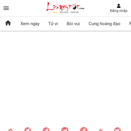
Đăng nhập
Xem ngày
Tử vi
Bói vui
Cung hoàng đạo