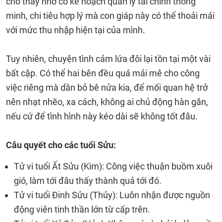
cho thấy nhờ có kế hoạch quản lý tài chính thông
minh, chi tiêu hợp lý mà con giáp này có thể thoải mái
với mức thu nhập hiện tại của mình.
Tuy nhiên, chuyện tình cảm lứa đôi lại tồn tại một vài
bất cập. Có thể hai bên đều quá mải mê cho công
việc riêng mà dần bỏ bê nửa kia, để mối quan hệ trở
nên nhạt nhẽo, xa cách, không ai chủ động hàn gắn,
nếu cứ để tình hình này kéo dài sẽ không tốt đâu.
Câu quyết cho các tuổi Sửu:
Tử vi tuổi Ất Sửu (Kim): Công việc thuận buồm xuôi
gió, làm tới đâu thấy thành quả tới đó.
Tử vi tuổi Đinh Sửu (Thủy): Luôn nhận được nguồn
động viên tinh thần lớn từ cấp trên.