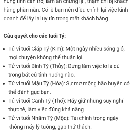
hung tinh cản trở, làm ăn chững lại, thậm chí bị khách
hàng phàn nàn. Có lẽ bạn nên điều chỉnh lại việc kinh
doanh để lấy lại uy tín trong mắt khách hàng.
Câu quyết cho các tuổi Tý:
Tử vi tuổi Giáp Tý (Kim): Một ngày nhiều sóng gió,
mọi chuyện không thể thuận lợi.
Tử vi tuổi Bính Tý (Thủy): Đừng làm việc lơ là dù
trong bất cứ tình huống nào.
Tử vi tuổi Mậu Tý (Hỏa): Sự mơ mộng hão huyền có
thể đánh gục bạn.
Tử vi tuổi Canh Tý (Thổ): Hãy giữ những suy nghĩ
thực tế, làm việc đúng khả năng.
Tử vi tuổi Nhâm Tý (Mộc): Tài chính trong ngày
không mấy lý tưởng, gặp thử thách.