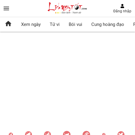
Đăng nhập
Xem ngày
Tử vi
Bói vui
Cung hoàng đạo