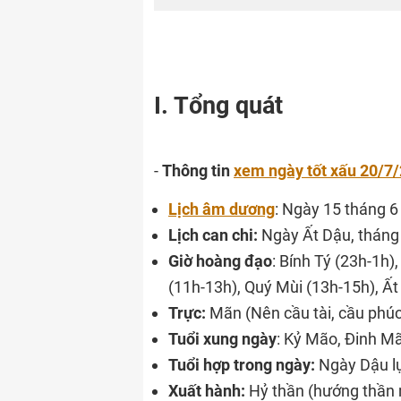
I. Tổng quát
-
Thông tin
xem ngày tốt xấu 20/7
Lịch âm dương
: Ngày 15 tháng 6
Lịch can chi:
Ngày Ất Dậu, tháng
Giờ hoàng đạo
: Bính Tý (23h-1h
(11h-13h), Quý Mùi (13h-15h), Ấ
Trực:
Mãn (Nên cầu tài, cầu phúc,
Tuổi xung ngày
: Kỷ Mão, Đinh M
Tuổi hợp trong ngày:
Ngày Dậu lụ
Xuất hành:
Hỷ thần (hướng thần 