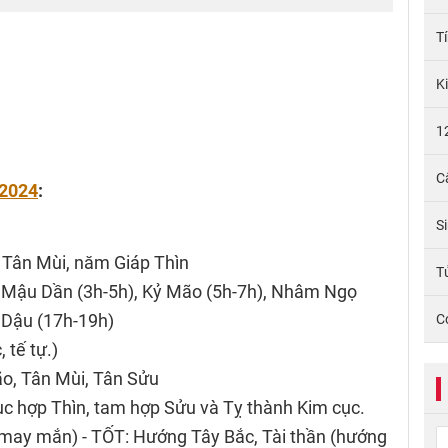
T
K
1
C
/2024
:
S
 Tân Mùi, năm Giáp Thìn
Tử
), Mậu Dần (3h-5h), Kỷ Mão (5h-7h), Nhâm Ngọ
t Dậu (17h-19h)
C
 tế tự.)
ão, Tân Mùi, Tân Sửu
c hợp Thìn, tam hợp Sửu và Tỵ thành Kim cục.
may mắn) - TỐT: Hướng Tây Bắc, Tài thần (hướng