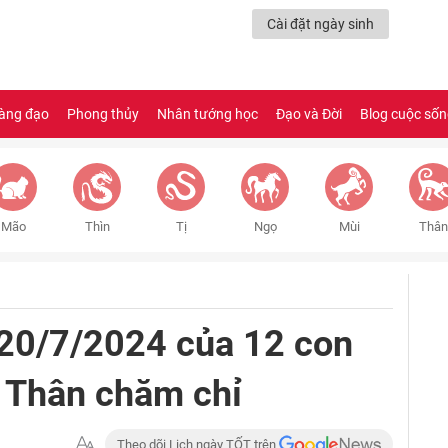
Cài đặt ngày sinh
àng đạo
Phong thủy
Nhân tướng học
Đạo và Đời
Blog cuộc số
Mão
Thìn
Tị
Ngọ
Mùi
Thân
 20/7/2024 của 12 con
, Thân chăm chỉ
Theo dõi Lịch ngày TỐT trên