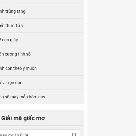
ính trùng tang
iến thức Tử vi
2 con giáp
ân xương tính số
inh con theo ý muốn
 vi trọn đời
on số may mắn hôm nay
Giải mã giấc mơ