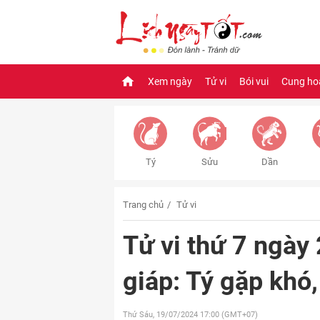
Xem ngày
Tử vi
Bói vui
Cung ho
Tý
Sửu
Dần
Trang chủ
Tử vi
Tử vi thứ 7 ngày
giáp: Tý gặp khó
Thứ Sáu, 19/07/2024
17:00 (GMT+07)