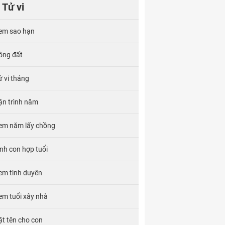
Tử vi
em sao hạn
ông đất
ử vi tháng
ận trình năm
em năm lấy chồng
inh con hợp tuổi
em tình duyên
em tuổi xây nhà
ặt tên cho con