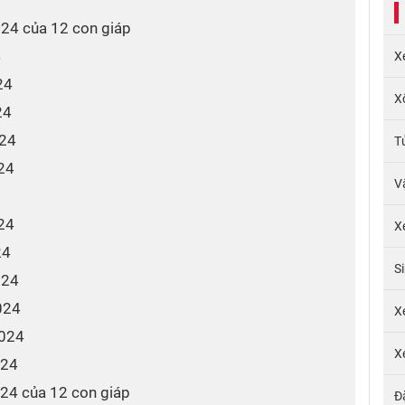
2024 của 12 con giáp
4
X
24
X
24
024
T
024
V
024
X
24
S
024
024
X
2024
X
024
2024 của 12 con giáp
Đ