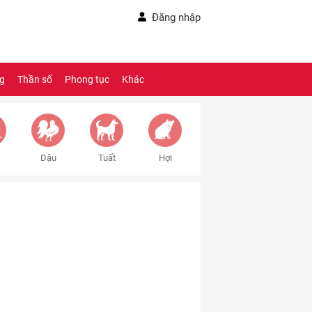
Đăng nhập
ng
Thần số
Phong tục
Khác
Dậu
Tuất
Hợi