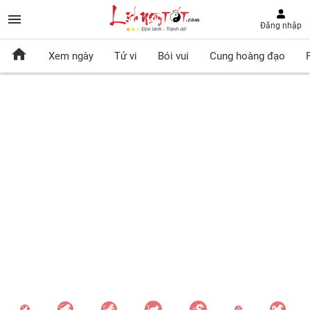
Đăng nhập
Xem ngày
Tử vi
Bói vui
Cung hoàng đạo