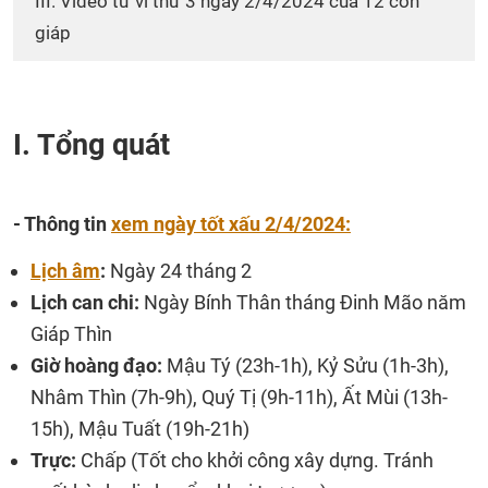
III. Video tử vi thứ 3 ngày 2/4/2024 của 12 con
giáp
I. Tổng quát
- Thông tin
xem ngày tốt xấu 2/4/2024:
Lịch âm
:
Ngày 24 tháng 2
Lịch can chi:
Ngày Bính Thân tháng Đinh Mão năm
Giáp Thìn
Giờ hoàng đạo:
Mậu Tý (23h-1h), Kỷ Sửu (1h-3h),
Nhâm Thìn (7h-9h), Quý Tị (9h-11h), Ất Mùi (13h-
15h), Mậu Tuất (19h-21h)
Trực:
Chấp (Tốt cho khởi công xây dựng. Tránh