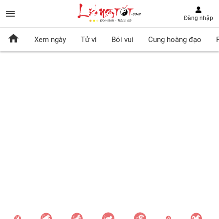
Đăng nhập
Xem ngày
Tử vi
Bói vui
Cung hoàng đạo