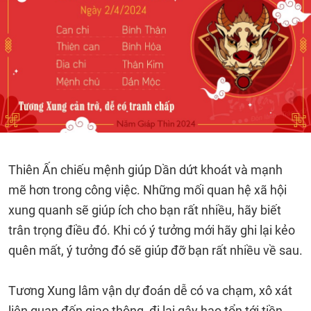
Thiên Ấn chiếu mệnh giúp Dần dứt khoát và mạnh
mẽ hơn trong công việc. Những mối quan hệ xã hội
xung quanh sẽ giúp ích cho bạn rất nhiều, hãy biết
trân trọng điều đó. Khi có ý tưởng mới hãy ghi lại kẻo
quên mất, ý tưởng đó sẽ giúp đỡ bạn rất nhiều về sau.
Tương Xung lâm vận dự đoán dễ có va chạm, xô xát
liên quan đến giao thông, đi lại gây hao tổn tới tiền