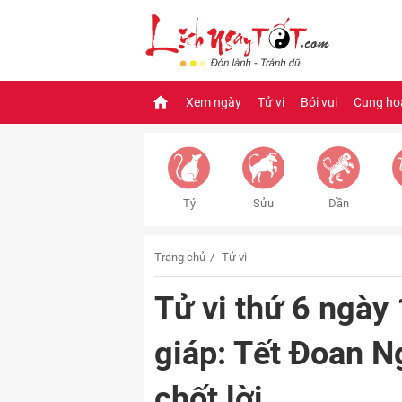
Xem ngày
Tử vi
Bói vui
Cung ho
Tý
Sửu
Dần
Trang chủ
Tử vi
Tử vi thứ 6 ngày
giáp: Tết Đoan N
chốt lời