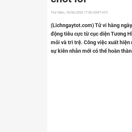
Thứ Năm, 18/06/2026
17:00 (GMT+07)
(Lichngaytot.com)
Tử vi hàng ngày
động tiêu cực từ cục diện Tương 
mỏi và trì trệ. Công việc xuất hiện
sự kiên nhẫn mới có thể hoàn thà