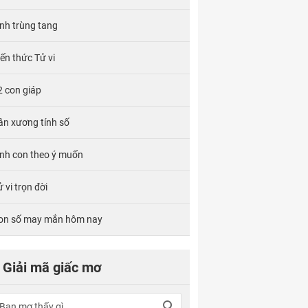
ính trùng tang
iến thức Tử vi
2 con giáp
ân xương tính số
inh con theo ý muốn
 vi trọn đời
on số may mắn hôm nay
Giải mã giấc mơ