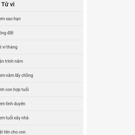
Tử vi
em sao hạn
ông đất
ử vi tháng
ận trình năm
em năm lấy chồng
inh con hợp tuổi
em tình duyên
em tuổi xây nhà
ặt tên cho con