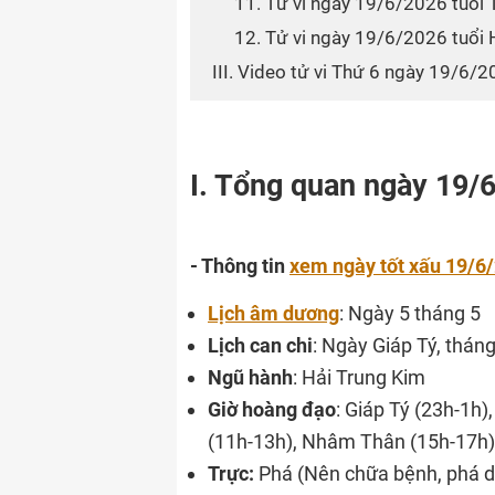
11. Tử vi ngày 19/6/2026 tuổi 
12. Tử vi ngày 19/6/2026 tuổi 
III. Video tử vi Thứ 6 ngày 19/6/
I. Tổng quan ngày 19/
- Thông tin
xem ngày tốt xấu 19/6
Lịch âm dương
: Ngày 5 tháng 5
Lịch can chi
: Ngày Giáp Tý, thán
Ngũ hàn
h
: Hải Trung Kim
Giờ hoàng đạo
: Giáp Tý (23h-1h)
(11h-13h), Nhâm Thân (15h-17h)
Trực:
Phá (Nên chữa bệnh, phá dỡ