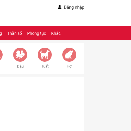
Đăng nhập
ng
Thần số
Phong tục
Khác
Dậu
Tuất
Hợi