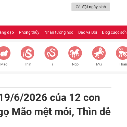
Cài đặt ngày sinh
àng đạo
Phong thủy
Nhân tướng học
Đạo và Đời
Blog cuộc số
Mão
Thìn
Tị
Ngọ
Mùi
Thân
 19/6/2026 của 12 con
gọ Mão mệt mỏi, Thìn dễ