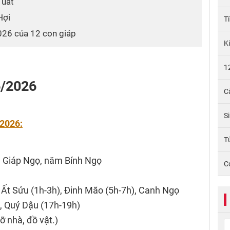
Tuất
Hợi
T
2026 của 12 con giáp
K
1
6/2026
C
S
/2026:
Tử
g Giáp Ngọ, năm Bính Ngọ
C
, Ất Sửu (1h-3h), Đinh Mão (5h-7h), Canh Ngọ
, Quý Dậu (17h-19h)
 nhà, đồ vật.)