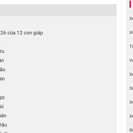
X
2026 của 12 con giáp
X
ý
T
ửu
ần
V
Mão
X
hìn
S
Ngọ
X
ùi
hân
X
Dậu
Đ