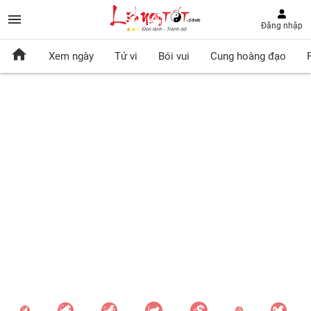
Đăng nhập
Xem ngày
Tử vi
Bói vui
Cung hoàng đạo