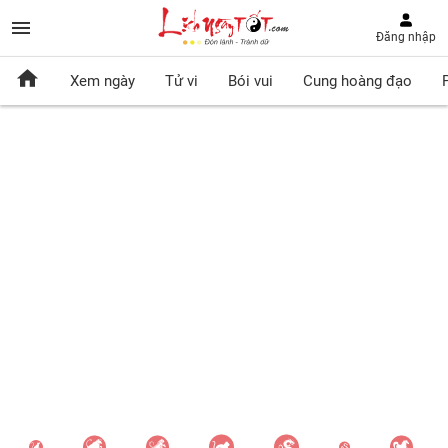
Đăng nhập
Xem ngày
Tử vi
Bói vui
Cung hoàng đạo