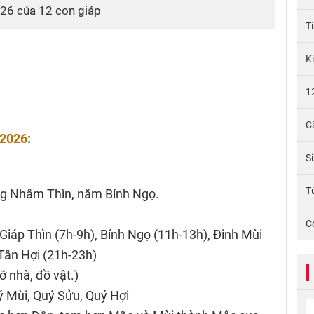
2026 của 12 con giáp
T
K
1
C
/2026
:
S
Tử
áng Nhâm Thìn, năm Bính Ngọ.
C
 Giáp Thìn (7h-9h), Bính Ngọ (11h-13h), Đinh Mùi
Tân Hợi (21h-23h)
ỡ nhà, đồ vật.)
uý Mùi, Quý Sửu, Quý Hợi