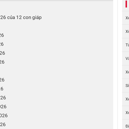
2026 của 12 con giáp
X
6
X
26
26
T
026
V
026
X
026
S
26
026
X
026
X
2026
026
Đ