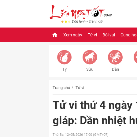
Xem ngày
Tử vi
Bói vui
Cung ho
Tý
Sửu
Dần
Trang chủ
Tử vi
Tử vi thứ 4 ngày
giáp: Dần nhiệt h
Thứ Ba, 12/05/2026
17:00 (GMT+07)