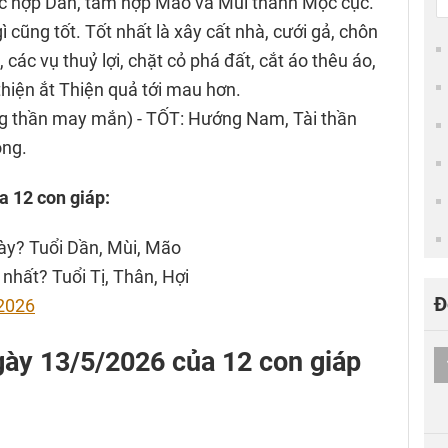
ục hợp Dần, tam hợp Mão và Mùi thành Mộc cục.
gì cũng tốt. Tốt nhất là xây cất nhà, cưới gả, chôn
 các vụ thuỷ lợi, chặt cỏ phá đất, cắt áo thêu áo,
thiện ắt Thiện quả tới mau hơn.
ng thần may mắn) - TỐT: Hướng Nam, Tài thần
ông.
a 12 con giáp:
ày? Tuổi Dần, Mùi, Mão
nhất? Tuổi Tị, Thân, Hợi
Đ
2026
 ngày 13/5/2026 của 12 con giáp