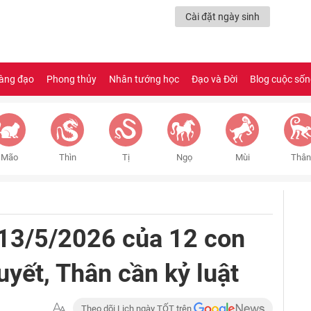
Cài đặt ngày sinh
àng đạo
Phong thủy
Nhân tướng học
Đạo và Đời
Blog cuộc số
Mão
Thìn
Tị
Ngọ
Mùi
Thân
 13/5/2026 của 12 con
uyết, Thân cần kỷ luật
Theo dõi Lịch ngày TỐT trên