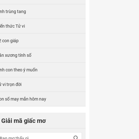
ính trùng tang
iến thức Tử vi
2 con giáp
ân xương tính số
inh con theo ý muốn
 vi trọn đời
on số may mắn hôm nay
Giải mã giấc mơ