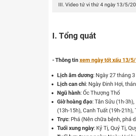
III. Video tử vi thứ 4 ngày 13/5/
I. Tổng quát
- Thông tin
xem ngày tốt xấu 13/5
Lịch âm dương
: Ngày 27 tháng 3
Lịch can chi
: Ngày Đinh Hợi, th
Ngũ hành
: Ốc Thượng Thổ
Giờ hoàng đạo
: Tân Sửu (1h-3h),
(13h-15h), Canh Tuất (19h-21h), 
Trực
: Phá (Nên chữa bệnh, phá d
Tuổi xung ngày
: Kỷ Tị, Quý Tị, Q