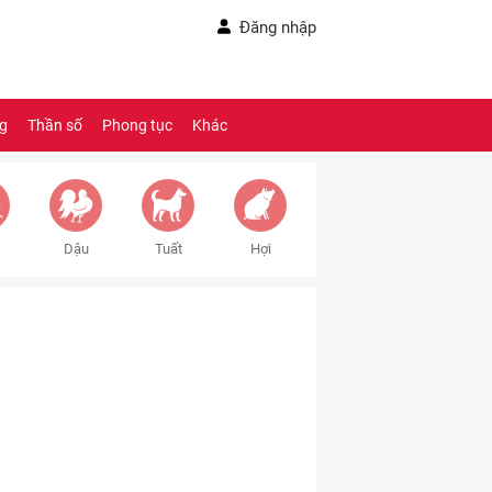
Đăng nhập
ng
Thần số
Phong tục
Khác
Dậu
Tuất
Hợi