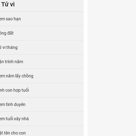
Tử vi
em sao hạn
ông đất
ử vi tháng
ận trình năm
em năm lấy chồng
inh con hợp tuổi
em tình duyên
em tuổi xây nhà
ặt tên cho con