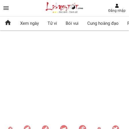
Đăng nhập
Xem ngày
Tử vi
Bói vui
Cung hoàng đạo