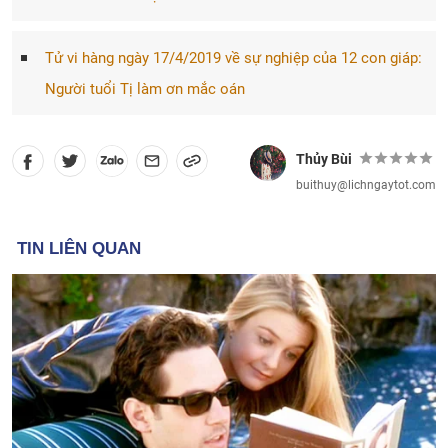
Tử vi hàng ngày 17/4/2019 về sự nghiệp của 12 con giáp:
Người tuổi Tị làm ơn mắc oán
Thủy Bùi
buithuy@lichngaytot.com