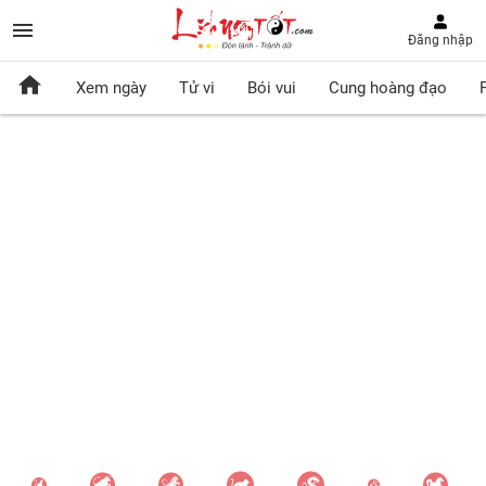
Đăng nhập
Xem ngày
Tử vi
Bói vui
Cung hoàng đạo