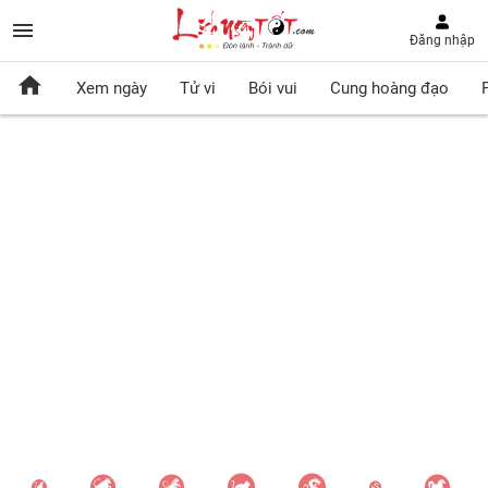
Đăng nhập
Xem ngày
Tử vi
Bói vui
Cung hoàng đạo