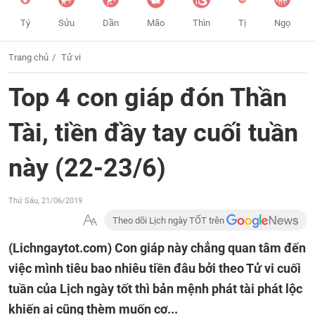
Tý
Sửu
Dần
Mão
Thìn
Tị
Ngọ
Trang chủ
Tử vi
Top 4 con giáp đón Thần
Tài, tiền đầy tay cuối tuần
này (22-23/6)
Thứ Sáu, 21/06/2019
Theo dõi Lịch ngày TỐT trên
(Lichngaytot.com)
Con giáp này chẳng quan tâm đến
việc mình tiêu bao nhiêu tiền đâu bởi theo Tử vi cuối
tuần của Lịch ngày tốt thì bản mệnh phát tài phát lộc
khiến ai cũng thèm muốn cơ...