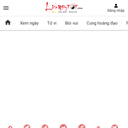
Đăng nhập
Xem ngày
Tử vi
Bói vui
Cung hoàng đạo