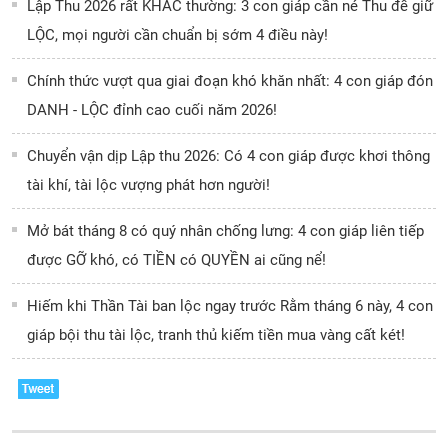
Lập Thu 2026 rất KHÁC thường: 3 con giáp cần né Thu để giữ
LỘC, mọi người cần chuẩn bị sớm 4 điều này!
Chính thức vượt qua giai đoạn khó khăn nhất: 4 con giáp đón
DANH - LỘC đỉnh cao cuối năm 2026!
Chuyển vận dịp Lập thu 2026: Có 4 con giáp được khơi thông
tài khí, tài lộc vượng phát hơn người!
Mở bát tháng 8 có quý nhân chống lưng: 4 con giáp liên tiếp
được GỠ khó, có TIỀN có QUYỀN ai cũng nể!
Hiếm khi Thần Tài ban lộc ngay trước Rằm tháng 6 này, 4 con
giáp bội thu tài lộc, tranh thủ kiếm tiền mua vàng cất két!