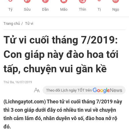
Tý
Sửu
Dần
Mão
Thìn
Tị
Ngọ
Trang chủ
Tử vi
Tử vi cuối tháng 7/2019:
Con giáp này đào hoa tới
tấp, chuyện vui gần kề
Thứ Ba, 16/07/2019
Theo dõi Lịch ngày TỐT trên
(Lichngaytot.com)
Theo tử vi cuối tháng 7/2019 này
thì 3 con giáp dưới đây có nhiều tin vui về chuyện
tình cảm lắm đó, nhân duyên vô số, đào hoa nở rộ
đó.