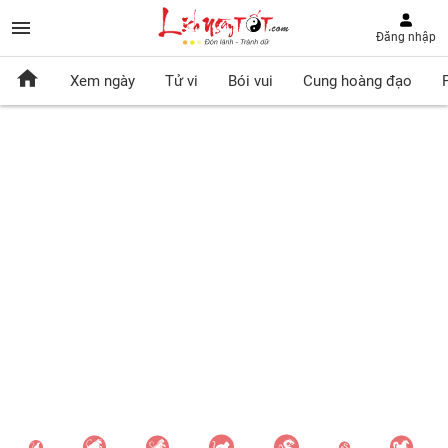
Đăng nhập
Xem ngày
Tử vi
Bói vui
Cung hoàng đạo