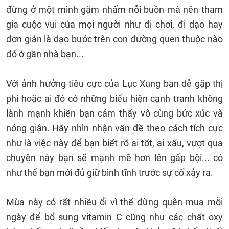
đừng ở một mình gặm nhấm nỗi buồn mà nên tham
gia cuộc vui của mọi người như đi chơi, đi dạo hay
đơn giản là dạo bước trên con đường quen thuộc nào
đó ở gần nhà bạn...
Với ảnh hưởng tiêu cực của Lục Xung bạn dễ gặp thị
phi hoặc ai đó có những biểu hiện cạnh tranh không
lành mạnh khiến bạn cảm thấy vô cùng bức xúc và
nóng giận. Hãy nhìn nhận vấn đề theo cách tích cực
như là việc này để bạn biết rõ ai tốt, ai xấu, vượt qua
chuyện này bạn sẽ mạnh mẽ hơn lên gấp bội... có
như thế bạn mới đủ giữ bình tĩnh trước sự cố xảy ra.
Mùa này có rất nhiều ổi vì thế đừng quên mua mỗi
ngày để bổ sung vitamin C cũng như các chất oxy