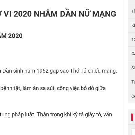
T
TỬ VI 2020 NHÂM DẦN NỮ MẠNG
K
ĂM 2020
1
C
S
 Dần sinh năm 1962 gặp sao Thổ Tú chiếu mạng.
Tử
bệnh tật, làm ăn sa sút, công việc bỏ dở giữa
C
tụng pháp luật. Thận trọng khi ký tá giấy tờ, văn