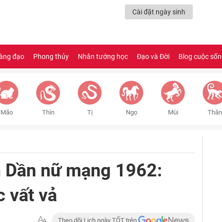
Cài đặt ngày sinh
àng đạo
Phong thủy
Nhân tướng học
Đạo và Đời
Blog cuộc số
Mão
Thìn
Tị
Ngọ
Mùi
Thân
 Dần nữ mạng 1962:
 vất vả
Theo dõi Lịch ngày TỐT trên