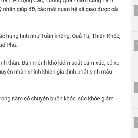
i Thần, Phượng Các, Tướng Quân nằm cung Tam
ý nhân giúp đỡ, các mối quan hệ xã giao được cải
 các hung tinh như Tuần không, Quả Tú, Thiên Khốc,
Tuế Phá.
tinh thần. Bản mệnh khó kiểm soát cảm xúc, có xu
guyên nhân chính khiến gia đình phát sinh mâu
 trong năm có chuyện buồn khóc, sức khỏe giảm