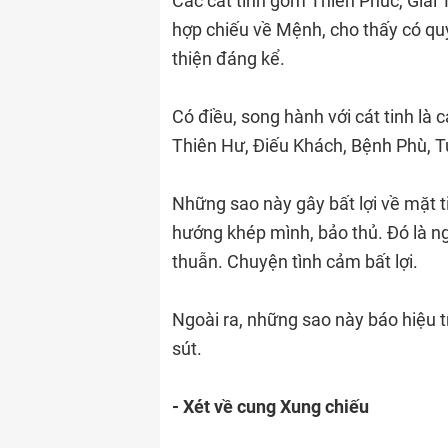
Các cát tinh gồm Thiên Phúc, Giả
hợp chiếu về Mệnh, cho thấy có qu
thiện đáng kể.
Có điều, song hành với cát tinh là
Thiên Hư, Điếu Khách, Bệnh Phù, 
Những sao này gây bất lợi về mặt 
hướng khép mình, bảo thủ. Đó là n
thuẫn. Chuyện tình cảm bất lợi.
Ngoài ra, những sao này báo hiệu
sút.
- Xét về cung Xung chiếu