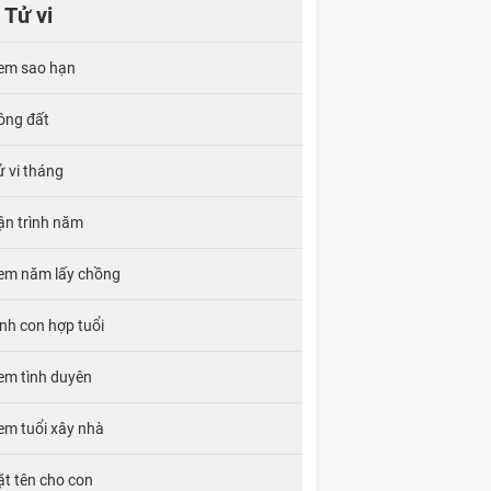
Tử vi
em sao hạn
ông đất
ử vi tháng
ận trình năm
em năm lấy chồng
inh con hợp tuổi
em tình duyên
em tuổi xây nhà
ặt tên cho con