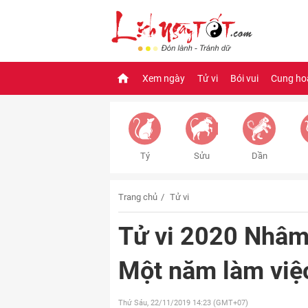
Xem ngày
Tử vi
Bói vui
Cung ho
Tý
Sửu
Dần
Trang chủ
Tử vi
Tử vi 2020 Nhâm
Một năm làm việc
Thứ Sáu, 22/11/2019
14:23 (GMT+07)