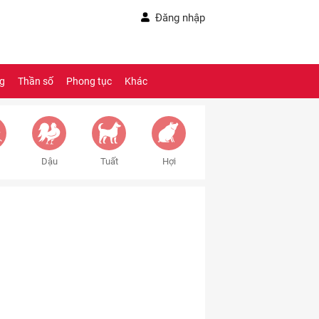
Đăng nhập
ng
Thần số
Phong tục
Khác
Dậu
Tuất
Hợi