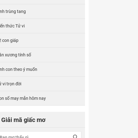
ính trùng tang
iến thức Tử vi
2 con giáp
ân xương tính số
inh con theo ý muốn
 vi trọn đời
on số may mắn hôm nay
Giải mã giấc mơ