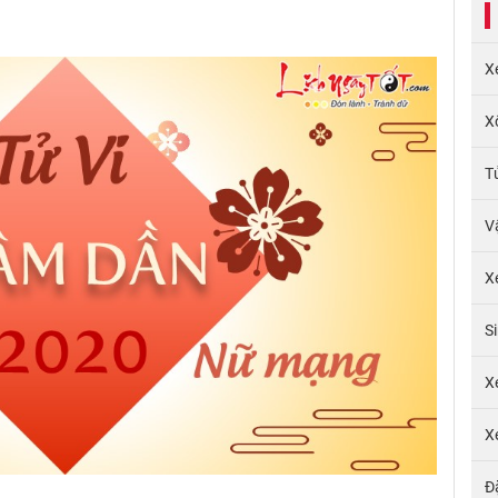
X
X
T
V
X
S
X
X
Đ