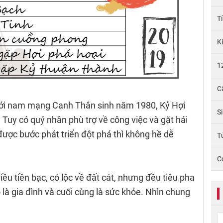
T
K
1
C
với nam mạng Canh Thân sinh năm 1980, Kỷ Hợi
S
Tuy có quý nhân phù trợ về công việc và gặt hái
ược bước phát triển đột phá thì không hề dễ
Tử
C
u tiền bạc, có lộc về đất cát, nhưng đều tiêu pha
ó là gia đình và cuối cùng là sức khỏe. Nhìn chung