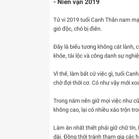
- Niên vận 2019
Tử vi 2019 tuổi Canh Thân nam mạ
gió độc, chó bị điên.
Đây là biểu tương không cát lành, 
khỏe, tài lộc và công danh sự nghi
Vì thế, làm bất cứ việc gì, tuổi Ca
chờ đợi thời cơ. Có như vậy mới xo
Trong năm nên giữ mọi việc như cũ,
không cao, lại có nhiều xáo trộn t
Làm ăn nhất thiết phải giữ chữ tín
dài. Đồng thời tránh tham gia các 