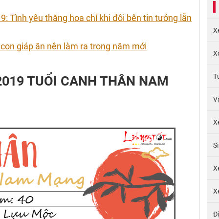
Tình yêu thăng hoa chỉ khi đôi bên tin tưởng lẫn
X
on giáp ăn nên làm ra trong năm mới
X
T
 2019 TUỔI CANH THÂN NAM
V
X
S
X
X
Đ