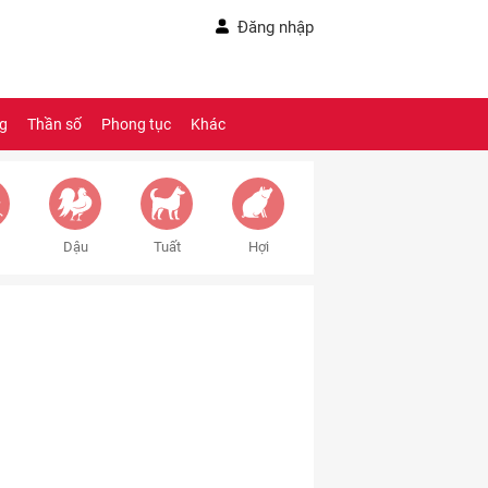
Đăng nhập
ng
Thần số
Phong tục
Khác
Dậu
Tuất
Hợi