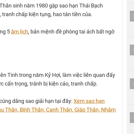
hân sinh năm 1980 gặp sao hạn Thái Bạch
, tranh chấp kiện tụng, hao tán tiền của.
áng 5
âm lịch
, bản mệnh đề phòng tai ách bất ngờ
 Tinh trong năm Kỷ Hợi, làm việc liên quan đấy
ức cẩn trọng, tránh bị kiện cáo, tranh chấp.
cúng dâng sao giải hạn tại đây:
Xem sao hạn
 Mậu Thân, Bính Thân, Canh Thân, Giáp Thân, Nhâm