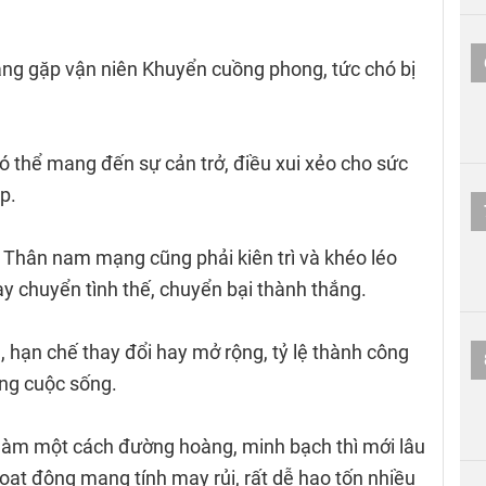
ng gặp vận niên Khuyển cuồng phong, tức chó bị
có thể mang đến sự cản trở, điều xui xẻo cho sức
ệp.
nh Thân nam mạng cũng phải kiên trì và khéo léo
ay chuyển tình thế, chuyển bại thành thắng.
 hạn chế thay đổi hay mở rộng, tỷ lệ thành công
rong cuộc sống.
, làm một cách đường hoàng, minh bạch thì mới lâu
hoạt động mang tính may rủi, rất dễ hao tốn nhiều