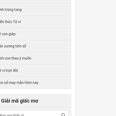
ính trùng tang
iến thức Tử vi
2 con giáp
ân xương tính số
inh con theo ý muốn
 vi trọn đời
on số may mắn hôm nay
Giải mã giấc mơ