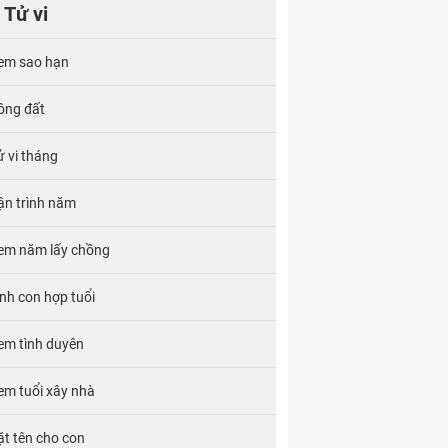
Tử vi
em sao hạn
ông đất
ử vi tháng
ận trình năm
em năm lấy chồng
inh con hợp tuổi
em tình duyên
em tuổi xây nhà
ặt tên cho con