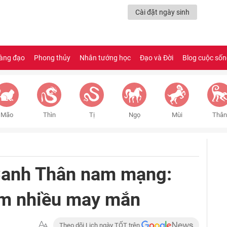
Cài đặt ngày sinh
àng đạo
Phong thủy
Nhân tướng học
Đạo và Đời
Blog cuộc số
Mão
Thìn
Tị
Ngọ
Mùi
Thân
 Canh Thân nam mạng:
ăm nhiều may mắn
Theo dõi Lịch ngày TỐT trên