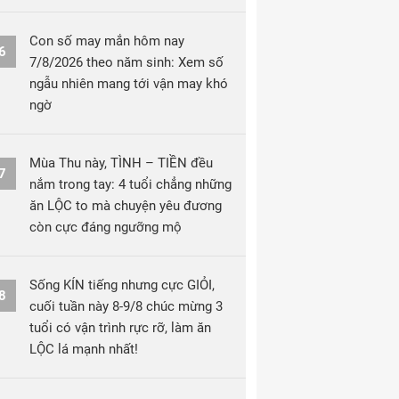
Con số may mắn hôm nay
6
7/8/2026 theo năm sinh: Xem số
ngẫu nhiên mang tới vận may khó
ngờ
Mùa Thu này, TÌNH – TIỀN đều
7
nắm trong tay: 4 tuổi chẳng những
ăn LỘC to mà chuyện yêu đương
còn cực đáng ngưỡng mộ
Sống KÍN tiếng nhưng cực GIỎI,
8
cuối tuần này 8-9/8 chúc mừng 3
tuổi có vận trình rực rỡ, làm ăn
LỘC lá mạnh nhất!