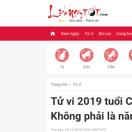
Xem ngày
Tử vi
Bói vui
Cung ho
Tý
Sửu
Dần
Trang chủ
Tử vi
Tử vi 2019 tuổi
Không phải là n
Thứ Sáu, 14/12/2018
13:56 (GMT+07)