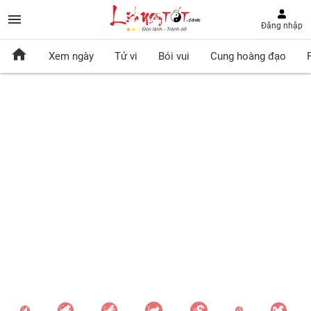
Đăng nhập
Xem ngày
Tử vi
Bói vui
Cung hoàng đạo