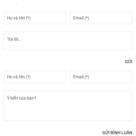
GỬI
GỬI BÌNH LUẬN