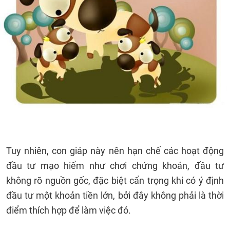
Tuy nhiên, con giáp này nên hạn chế các hoạt động
đầu tư mạo hiểm như chơi chứng khoán, đầu tư
không rõ nguồn gốc, đặc biệt cẩn trọng khi có ý định
đầu tư một khoản tiền lớn, bởi đây không phải là thời
điểm thích hợp để làm việc đó.