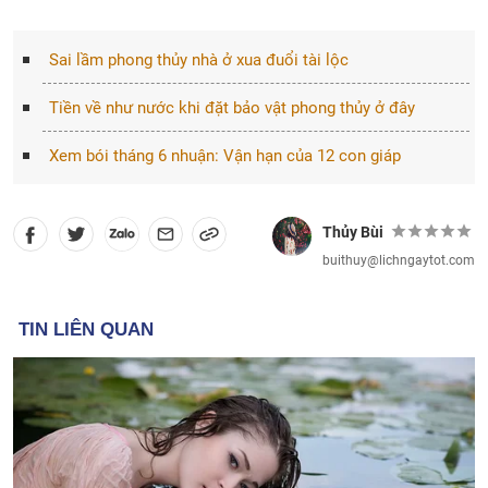
Sai lầm phong thủy nhà ở xua đuổi tài lộc
Tiền về như nước khi đặt bảo vật phong thủy ở đây
Xem bói tháng 6 nhuận: Vận hạn của 12 con giáp
Thủy Bùi
buithuy@lichngaytot.com