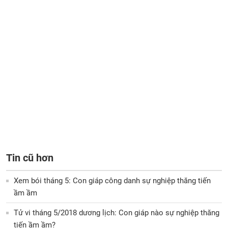
Tin cũ hơn
Xem bói tháng 5: Con giáp công danh sự nghiệp thăng tiến
ầm ầm
Tử vi tháng 5/2018 dương lịch: Con giáp nào sự nghiệp thăng
tiến ầm ầm?