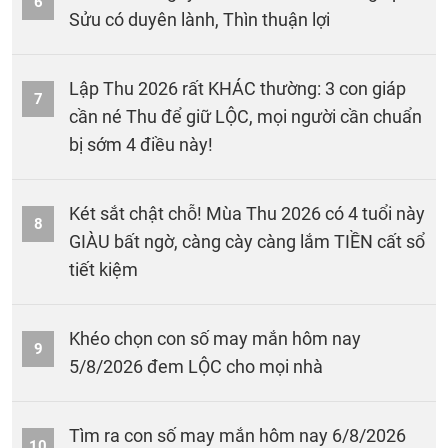
6
Sửu có duyên lành, Thìn thuận lợi
Lập Thu 2026 rất KHÁC thường: 3 con giáp
7
cần né Thu để giữ LỘC, mọi người cần chuẩn
bị sớm 4 điều này!
Két sắt chật chỗ! Mùa Thu 2026 có 4 tuổi này
8
GIÀU bất ngờ, càng cày càng lắm TIỀN cất sổ
tiết kiệm
Khéo chọn con số may mắn hôm nay
9
5/8/2026 đem LỘC cho mọi nhà
Tìm ra con số may mắn hôm nay 6/8/2026
10