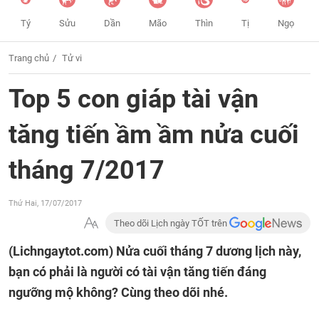
Tý
Sửu
Dần
Mão
Thìn
Tị
Ngọ
Trang chủ
Tử vi
Top 5 con giáp tài vận
tăng tiến ầm ầm nửa cuối
tháng 7/2017
Thứ Hai, 17/07/2017
Theo dõi Lịch ngày TỐT trên
(Lichngaytot.com)
Nửa cuối tháng 7 dương lịch này,
bạn có phải là người có tài vận tăng tiến đáng
ngưỡng mộ không? Cùng theo dõi nhé.