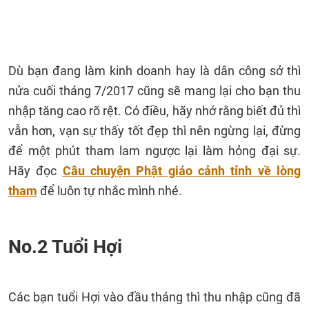
Dù bạn đang làm kinh doanh hay là dân công sở thì
nửa cuối tháng 7/2017 cũng sẽ mang lại cho bạn thu
nhập tăng cao rõ rệt. Có điều, hãy nhớ rằng biết đủ thì
vẫn hơn, vạn sự thấy tốt đẹp thì nên ngừng lại, đừng
để một phút tham lam ngược lại làm hỏng đại sự.
Hãy đọc
Câu chuyện Phật giáo cảnh tỉnh về lòng
tham
để luôn tự nhắc mình nhé.
No.2
Tuổi Hợi
Các bạn tuổi Hợi vào đầu tháng thì thu nhập cũng đã