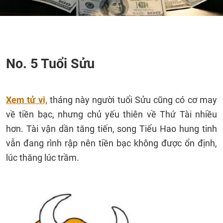
No. 5
Tuổi Sửu
Xem tử vi,
tháng này người tuổi Sửu cũng có cơ may
về tiền bạc, nhưng chủ yếu thiên về Thứ Tài nhiều
hơn. Tài vận dần tăng tiến, song Tiểu Hao hung tinh
vẫn đang rình rập nên tiền bạc không được ổn định,
lúc thăng lúc trầm.