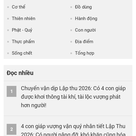
Cơ thể
Đồ dùng
Thiên nhiên
Hành động
Phật - Quỷ
Con người
Thực phẩm
Địa điểm
Sống chết
Tổng hợp
Đọc nhiều
Chuyển vận dịp Lập thu 2026: Có 4 con giáp
1
được khơi thông tài khí, tài lộc vượng phát
hơn người!
4 con giáp vượng vận quý nhân tiết Lập Thu
2
2026: Có người nâng đỡ, khó khăn cũng hóa