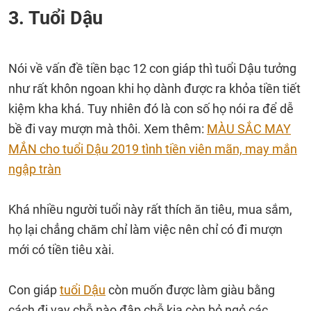
3. Tuổi Dậu
Nói về vấn đề tiền bạc 12 con giáp thì tuổi Dậu tưởng
như rất khôn ngoan khi họ dành được ra khỏa tiền tiết
kiệm kha khá. Tuy nhiên đó là con số họ nói ra để dễ
bề đi vay mượn mà thôi. Xem thêm:
MÀU SẮC MAY
MẮN cho tuổi Dậu 2019 tình tiền viên mãn, may mắn
ngập tràn
Khá nhiều người tuổi này rất thích ăn tiêu, mua sắm,
họ lại chẳng chăm chỉ làm việc nên chỉ có đi mượn
mới có tiền tiêu xài.
Con giáp
tuổi Dậu
còn muốn được làm giàu bằng
cách đi vay chỗ nào đập chỗ kia còn bỏ ngỏ các