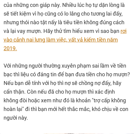
của những con giáp này. Nhiều lúc họ tự dặn lòng là
sẽ tiết kiệm vì họ cũng có lo lắng cho tương lai đấy,
nhưng thói nào tật nấy là tiêu tiền không đúng cách
và lại vay mượn. Hãy thử tìm hiểu xem vì sao bạn
rơi
vào cảnh nai lưng làm việc, vất vả kiếm tiền năm
2019.
Với những người thường xuyên phạm sai lầm về tiền
bạc thì liệu có đáng tin để bạn đưa tiền cho họ mượn?
Nếu bạn dễ tính với họ thì nợ sẽ chồng nợ đấy, hãy
cẩn thận. Còn nếu đã cho họ mượn thì xác định
không đòi hoặc xem như đó là khoản "trợ cấp không
hoàn lại" đi thì bạn mới hết thắc mắc, khó chịu về con
người này.