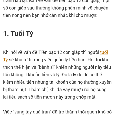
tránh lặp lại. Bàn về vấn đề tiền bạc 12 con giáp, một
số con giáp sau thường không phân minh về chuyện
tiền nong nên bạn nhớ cân nhắc khi cho mượn:
1. Tuổi Tý
Khi nói về vấn đề Tiền bạc 12 con giáp thì người
tuổi
Tý
sẽ khá tự ti trong việc quản lý tiền bạc. Họ đôi khi
thích thể hiện và "bệnh sĩ" khiến những người này tiêu
tốn không ít khoản tiền vô lý. Đó là lý do dù có thể
kiếm nhiều tiền nhưng tài khoản của họ thường xuyên
bị thâm hụt. Thậm chí, khi đã vay mượn rồi họ cũng
lại tiêu sạch số tiền mượn này trong chớp mắt.
Việc "vung tay quá trán" đã trở thành thói quen khó bỏ