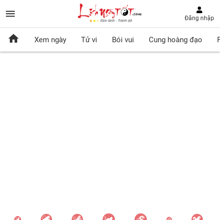
Đăng nhập
Xem ngày
Tử vi
Bói vui
Cung hoàng đạo