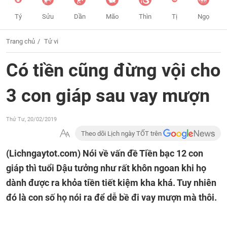
Tý
Sửu
Dần
Mão
Thìn
Tị
Ngọ
Trang chủ
Tử vi
Có tiền cũng đừng vội cho
3 con giáp sau vay mượn
Thứ Tư, 20/02/2019
Theo dõi Lịch ngày TỐT trên
(Lichngaytot.com)
Nói về vấn đề Tiền bạc 12 con
giáp thì tuổi Dậu tưởng như rất khôn ngoan khi họ
dành được ra khỏa tiền tiết kiệm kha khá. Tuy nhiên
đó là con số họ nói ra để dễ bề đi vay mượn mà thôi.