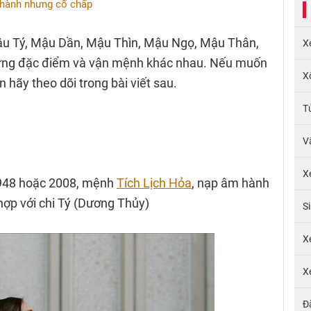
thành nhưng cố chấp
ậu Tý, Mậu Dần, Mậu Thìn, Mậu Ngọ, Mậu Thân,
X
hững đặc điểm và vận mệnh khác nhau. Nếu muốn
X
n hãy theo dõi trong bài viết sau.
T
V
X
1948 hoặc 2008, mệnh
Tích Lịch Hỏa
, nạp âm hành
ợp với chi Tý (Dương Thủy)
S
X
X
Đ