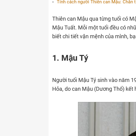
Tính cách người Thiên can Mậu: Chân 
Thiên can Mậu qua từng tuổi có M
Mậu Tuất. Mỗi một tuổi đều có n
biết chi tiết vận mệnh của mình, bạ
1. Mậu Tý
Người tuổi Mậu Tý sinh vào năm 
Hỏa, do can Mậu (Dương Thổ) kết h