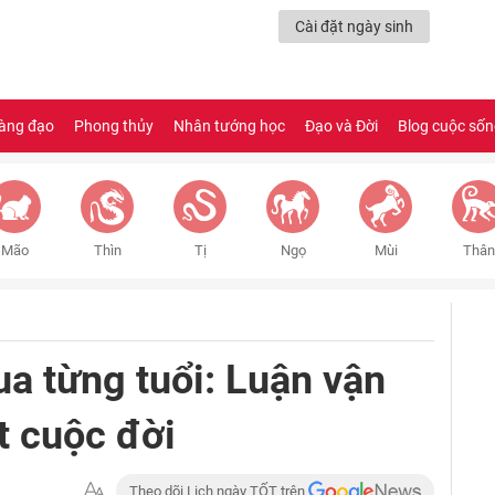
Cài đặt ngày sinh
àng đạo
Phong thủy
Nhân tướng học
Đạo và Đời
Blog cuộc số
Mão
Thìn
Tị
Ngọ
Mùi
Thân
a từng tuổi: Luận vận
t cuộc đời
Theo dõi Lịch ngày TỐT trên