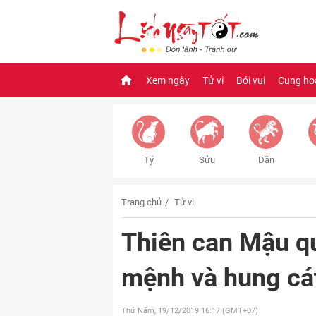
Xem ngày
Tử vi
Bói vui
Cung ho
Tý
Sửu
Dần
Trang chủ
Tử vi
Thiên can Mậu qu
mệnh và hung cá
Thứ Năm, 19/12/2019
16:17 (GMT+07)