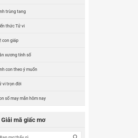
ính trùng tang
iến thức Tử vi
2 con giáp
ân xương tính số
inh con theo ý muốn
 vi trọn đời
on số may mắn hôm nay
Giải mã giấc mơ