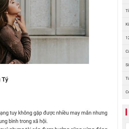
T
K
1
C
S
 Tý
Tử
C
mạng tuy không gặp được nhiều may mắn nhưng
ung bình trong xã hội.