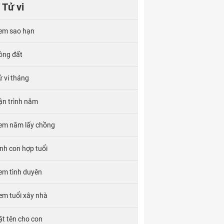
Tử vi
em sao hạn
ông đất
ử vi tháng
ận trình năm
em năm lấy chồng
inh con hợp tuổi
em tình duyên
em tuổi xây nhà
ặt tên cho con