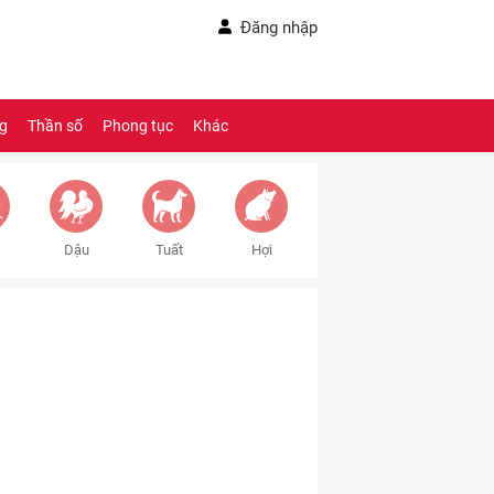
Đăng nhập
ng
Thần số
Phong tục
Khác
Dậu
Tuất
Hợi