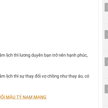
âm lịch thì lương duyên bạn trở nên hạnh phúc,
m lịch thì sự thay đổi vợ chồng như thay áo, có
TUỔI MẬU TÝ NAM MẠNG