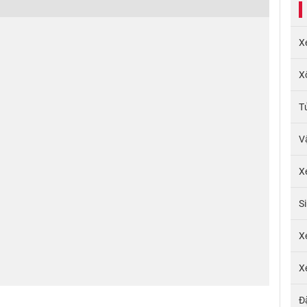
X
X
T
V
X
S
X
X
Đ