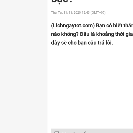
Thứ Tư, 11/11/2020
15:43 (GMT+07)
(Lichngaytot.com)
Bạn có biết thá
nào không? Đâu là khoảng thời gia
đây sẽ cho bạn câu trả lời.