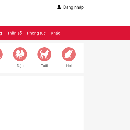
Đăng nhập
ng
Thần số
Phong tục
Khác
Dậu
Tuất
Hợi