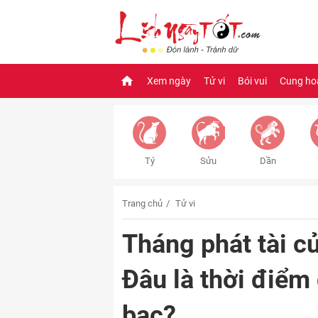
Xem ngày
Tử vi
Bói vui
Cung ho
Tý
Sửu
Dần
Trang chủ
Tử vi
Tháng phát tài c
Đâu là thời điểm
bạc?