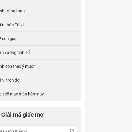
ính trùng tang
iến thức Tử vi
2 con giáp
ân xương tính số
inh con theo ý muốn
 vi trọn đời
on số may mắn hôm nay
Giải mã giấc mơ