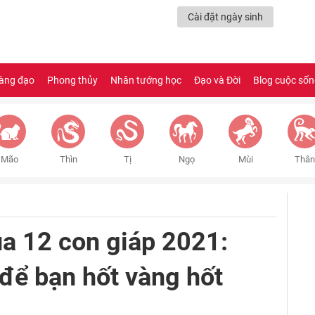
Cài đặt ngày sinh
àng đạo
Phong thủy
Nhân tướng học
Đạo và Đời
Blog cuộc số
Mão
Thìn
Tị
Ngọ
Mùi
Thân
ủa 12 con giáp 2021:
 để bạn hốt vàng hốt