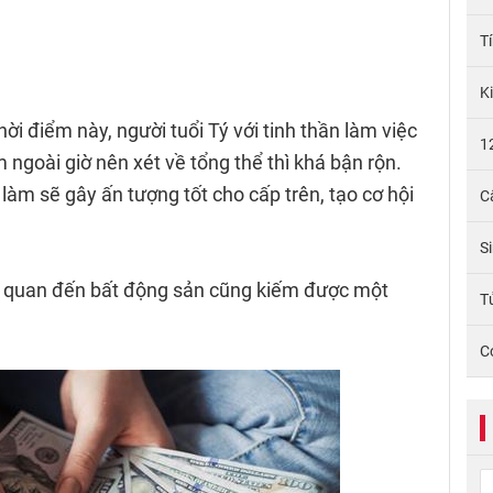
T
K
thời điểm này, người tuổi Tý với tinh thần làm việc
1
 ngoài giờ nên xét về tổng thể thì khá bận rộn.
àm sẽ gây ấn tượng tốt cho cấp trên, tạo cơ hội
C
S
n quan đến bất động sản cũng kiếm được một
Tử
C