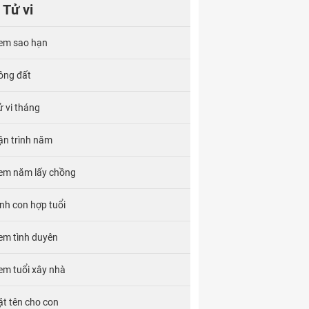
Tử vi
em sao hạn
ông đất
ử vi tháng
ận trình năm
em năm lấy chồng
inh con hợp tuổi
em tình duyên
em tuổi xây nhà
ặt tên cho con