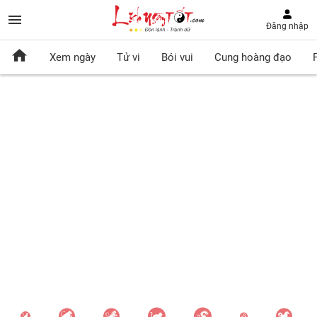
Đăng nhập
Xem ngày
Tử vi
Bói vui
Cung hoàng đạo