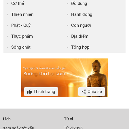
Cơ thể
Đồ dùng
Thiên nhiên
Hành động
Phật - Quỷ
Con người
Thực phẩm
Địa điểm
Sống chết
Tổng hợp
Thích trang
Chia sẻ
Lịch
Tử vi
Xem ngày tốt xấu
Tử vi 2026