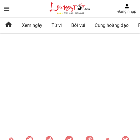
Đăng nhập
Xem ngày
Tử vi
Bói vui
Cung hoàng đạo