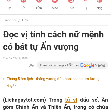
Tý
Sửu
Dần
Mão
Thìn
Tị
Ngọ
Trang chủ
Tử vi
Đọc vị tính cách nữ mệnh
có bát tự Ấn vượng
Thứ Ba, 29/12/2020
Theo dõi Lịch ngày TỐT trên
Tháng 5 âm lịch - tháng vượng đào hoa, nhanh tìm lương
duyên
(Lichngaytot.com) Trong
tử vi
đẩu số, Ấn
gồm Chính Ấn và Thiên Ấn, trong có chứa