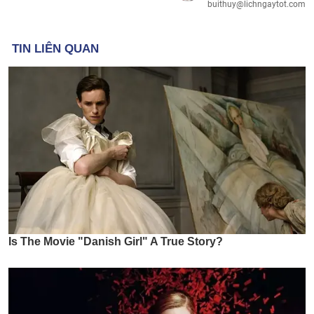
buithuy@lichngaytot.com