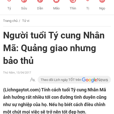
Tý
Sửu
Dần
Mão
Thìn
Tị
Ngọ
Trang chủ
Tử vi
Người tuổi Tý cung Nhân
Mã: Quảng giao nhưng
bảo thủ
Thứ Năm, 13/04/2017
Theo dõi Lịch ngày TỐT trên
(Lichngaytot.com)
Tính cách tuổi Tý cung Nhân Mã
ảnh hưởng rất nhiều tới con đường tình duyên cũng
như sự nghiệp của họ. Nếu họ biết cách điều chỉnh
một chút mọi việc sẽ trở nên tốt đẹp hơn.