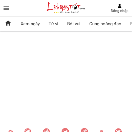
Đăng nhập
Xem ngày
Tử vi
Bói vui
Cung hoàng đạo