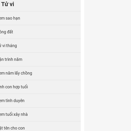
Tử vi
em sao hạn
ông đất
ử vi tháng
ận trình năm
em năm lấy chồng
inh con hợp tuổi
em tình duyên
em tuổi xây nhà
ặt tên cho con