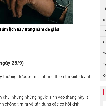
T
K
g âm lịch này trong năm dễ giàu
1
C
S
 ngày 23/9)
Tử
C
y thường được xem là những thiên tài kinh doanh
m chủ, nhưng những người sinh vào tháng này lại
nh chóng tìm ra và tận dụng các cơ hội kinh