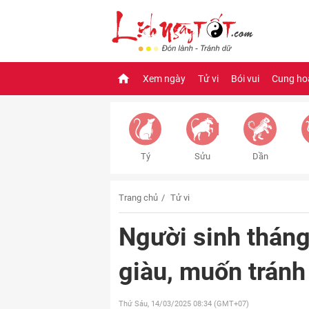
Xem ngày
Tử vi
Bói vui
Cung ho
Tý
Sửu
Dần
Trang chủ
Tử vi
Người sinh tháng
giàu, muốn trán
Thứ Sáu, 14/03/2025
08:34 (GMT+07)