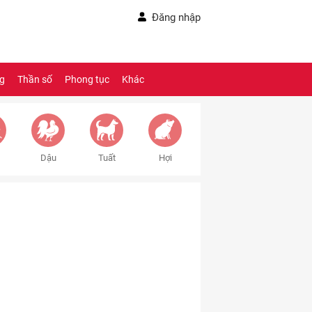
Đăng nhập
ng
Thần số
Phong tục
Khác
Dậu
Tuất
Hợi