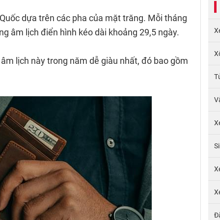
 Quốc dựa trên các pha của mặt trăng. Mỗi tháng
X
ng âm lịch điển hình kéo dài khoảng 29,5 ngày.
X
g âm lịch này trong năm dễ giàu nhất, đó bao gồm
T
V
X
S
X
X
Đ