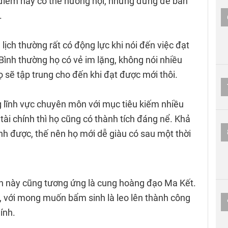
 điểm này có thể hướng nội, nhưng đừng để bản
.
ịch thường rất có động lực khi nói đến việc đạt
Bình thường họ có vẻ im lặng, không nói nhiều
ọ sẽ tập trung cho đến khi đạt được mới thôi.
g lĩnh vực chuyên môn với mục tiêu kiếm nhiều
tài chính thì họ cũng có thành tích đáng nể. Khả
sánh được, thế nên họ mới dễ giàu có sau một thời
ạn này cũng tương ứng là cung hoàng đạo Ma Kết.
t, với mong muốn bẩm sinh là leo lên thành công
ính.