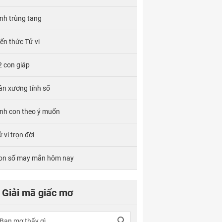
ính trùng tang
iến thức Tử vi
2 con giáp
ân xương tính số
inh con theo ý muốn
 vi trọn đời
on số may mắn hôm nay
Giải mã giấc mơ