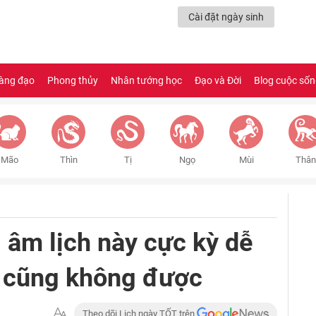
Cài đặt ngày sinh
àng đạo
Phong thủy
Nhân tướng học
Đạo và Đời
Blog cuộc số
Mão
Thìn
Tị
Ngọ
Mùi
Thân
 âm lịch này cực kỳ dễ
h cũng không được
Theo dõi Lịch ngày TỐT trên