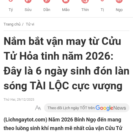
Tý
Sửu
Dần
Mão
Thìn
Tị
Ngọ
Trang chủ
Tử vi
Nắm bắt vận may từ Cửu
Tử Hỏa tinh năm 2026:
Đây là 6 ngày sinh đón làn
sóng TÀI LỘC cực vượng
Thứ Hai, 29/12/2025
Theo dõi Lịch ngày TỐT trên
(Lichngaytot.com)
Năm 2026 Bính Ngọ đến mang
theo luồng sinh khí mạnh mẽ nhất của vận Cửu Tử