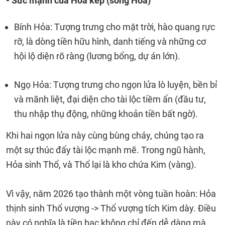
- Sức mạnh của Hỏa kép (song Hỏa)
Bính Hỏa: Tượng trưng cho mặt trời, hào quang rực
rỡ, là dòng tiền hữu hình, danh tiếng và những cơ
hội lộ diện rõ ràng (lương bổng, dự án lớn).
Ngọ Hỏa: Tượng trưng cho ngọn lửa lò luyện, bền bỉ
và mãnh liệt, đại diện cho tài lộc tiềm ẩn (đầu tư,
thu nhập thụ động, những khoản tiền bất ngờ).
Khi hai ngọn lửa này cùng bùng cháy, chúng tạo ra
một sự thúc đẩy tài lộc mạnh mẽ. Trong ngũ hành,
Hỏa sinh Thổ, và Thổ lại là kho chứa Kim (vàng).
Vì vậy, năm 2026 tạo thành một vòng tuần hoàn: Hỏa
thịnh sinh Thổ vượng -> Thổ vượng tích Kim dày. Điều
này có nghĩa là tiền bạc không chỉ đến dễ dàng mà