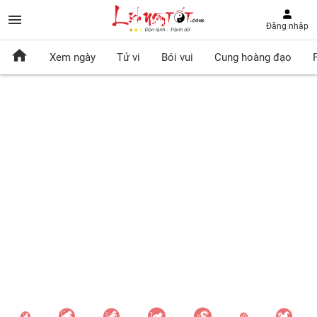
Đăng nhập
Xem ngày
Tử vi
Bói vui
Cung hoàng đạo