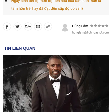
Ngày sinh tiết lộ mức độ tiến hóa của tâm hồn: Bạn là
tâm hồn trẻ, hay đã đạt đến cấp độ cố vấn?
Hùng Lâm
hunglam@lichngaytot.com