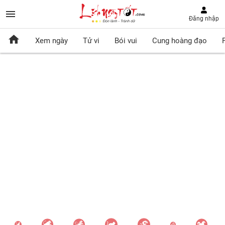
Đăng nhập
Xem ngày
Tử vi
Bói vui
Cung hoàng đạo