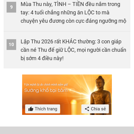
Mùa Thu này, TÌNH – TIỀN đều nắm trong
9
tay: 4 tuổi chẳng những ăn LỘC to mà
chuyện yêu đương còn cực đáng ngưỡng mộ
Lập Thu 2026 rất KHÁC thường: 3 con giáp
10
cần né Thu để giữ LỘC, mọi người cần chuẩn
bị sớm 4 điều này!
Thích trang
Chia sẻ