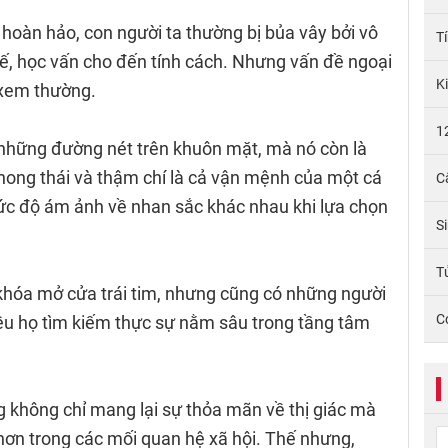
hoàn hảo, con người ta thường bị bủa vây bởi vô
T
hế, học vấn cho đến tính cách. Nhưng vấn đề ngoại
K
 xem thường.
1
 những đường nét trên khuôn mặt, mà nó còn là
phong thái và thậm chí là cả vận mệnh của một cá
C
ức độ ám ảnh về nhan sắc khác nhau khi lựa chọn
S
Tử
 khóa mở cửa trái tim, nhưng cũng có những người
C
iều họ tìm kiếm thực sự nằm sâu trong tầng tâm
g không chỉ mang lại sự thỏa mãn về thị giác mà
hơn trong các mối quan hệ xã hội. Thế nhưng,