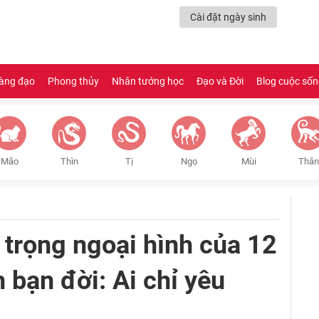
Cài đặt ngày sinh
àng đạo
Phong thủy
Nhân tướng học
Đạo và Đời
Blog cuộc số
Mão
Thìn
Tị
Ngọ
Mùi
Thân
 trọng ngoại hình của 12
 bạn đời: Ai chỉ yêu