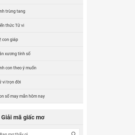
ính trùng tang
iến thức Tử vi
2 con giáp
ân xương tính số
inh con theo ý muốn
 vi trọn đời
on số may mắn hôm nay
Giải mã giấc mơ