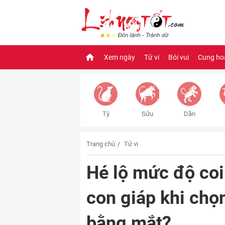
Xem ngày
Tử vi
Bói vui
Cung ho
Tý
Sửu
Dần
Trang chủ
Tử vi
Hé lộ mức độ coi
con giáp khi chọn
bằng mắt?