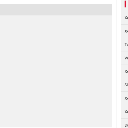
X
X
T
V
X
S
X
X
Đ