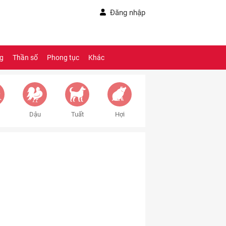
Đăng nhập
ng
Thần số
Phong tục
Khác
Dậu
Tuất
Hợi