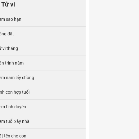
Tử vi
em sao hạn
ông đất
ử vi tháng
ận trình năm
em năm lấy chồng
inh con hợp tuổi
em tình duyên
em tuổi xây nhà
ặt tên cho con