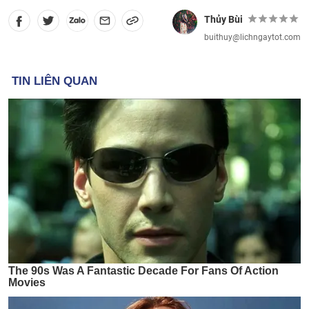
Thủy Bùi
buithuy@lichngaytot.com