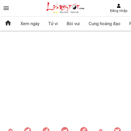
Đăng nhập
Xem ngày
Tử vi
Bói vui
Cung hoàng đạo