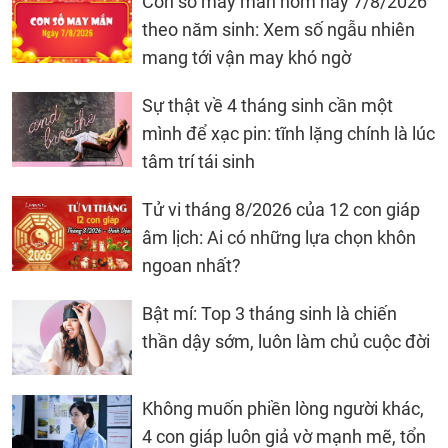
Con số may mắn hôm nay 7/8/2026
theo năm sinh: Xem số ngẫu nhiên
mang tới vận may khó ngờ
Sự thật về 4 tháng sinh cần một
mình để xạc pin: tĩnh lặng chính là lúc
tâm trí tái sinh
Tử vi tháng 8/2026 của 12 con giáp
âm lịch: Ai có những lựa chọn khôn
ngoan nhất?
Bật mí: Top 3 tháng sinh là chiến
thần dậy sớm, luôn làm chủ cuộc đời
Không muốn phiền lòng người khác,
4 con giáp luôn giả vờ mạnh mẽ, tổn