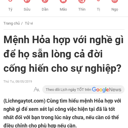
Tý
Sửu
Dần
Mão
Thìn
Tị
Ngọ
Trang chủ
Tử vi
Mệnh Hỏa hợp với nghề gì
để họ sẵn lòng cả đời
cống hiến cho sự nghiệp?
Thứ Tư, 08/05/2019
Theo dõi Lịch ngày TỐT trên
(Lichngaytot.com)
Cùng tìm hiểu mệnh Hỏa hợp với
nghề gì để xem xét lại công việc hiện tại đã là tốt
nhất đối với bạn trong lúc này chưa, nếu cần có thể
điều chỉnh cho phù hợp nếu cần.