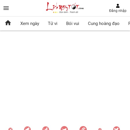
Đăng nhập
Xem ngày
Tử vi
Bói vui
Cung hoàng đạo