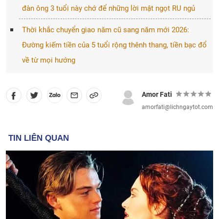
đàn ông 3 tuổi này chớ để những lời mật ngọt RU ngủ
Thời khắc chuyển giao năm cũ sang năm mới 2026:
Đường kiếm tiền của 5 tuổi rộng thênh thang, tiền bạc đổ
về từ mọi hướng
Amor Fati
amorfati@lichngaytot.com