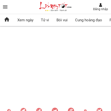
Đăng nhập
Xem ngày
Tử vi
Bói vui
Cung hoàng đạo