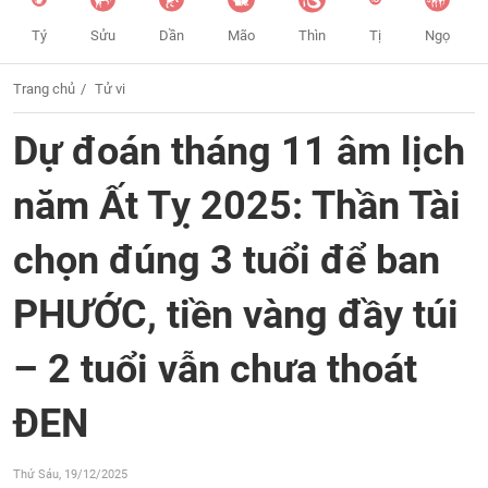
Tý
Sửu
Dần
Mão
Thìn
Tị
Ngọ
Trang chủ
Tử vi
Dự đoán tháng 11 âm lịch
năm Ất Tỵ 2025: Thần Tài
chọn đúng 3 tuổi để ban
PHƯỚC, tiền vàng đầy túi
– 2 tuổi vẫn chưa thoát
ĐEN
Thứ Sáu, 19/12/2025