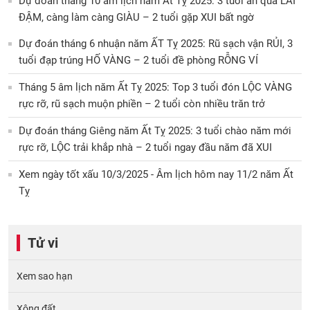
Dự đoán tháng 10 âm lịch năm Ất Tỵ 2025: 3 tuổi ăn quả LÃI
ĐẬM, càng làm càng GIÀU – 2 tuổi gặp XUI bất ngờ
Dự đoán tháng 6 nhuận năm ẤT Tỵ 2025: Rũ sạch vận RỦI, 3
tuổi đạp trúng HỐ VÀNG – 2 tuổi đề phòng RỖNG VÍ
Tháng 5 âm lịch năm Ất Tỵ 2025: Top 3 tuổi đón LỘC VÀNG
rực rỡ, rũ sạch muộn phiền – 2 tuổi còn nhiều trăn trở
Dự đoán tháng Giêng năm Ất Tỵ 2025: 3 tuổi chào năm mới
rực rỡ, LỘC trải khắp nhà – 2 tuổi ngay đầu năm đã XUI
Xem ngày tốt xấu 10/3/2025 - Âm lịch hôm nay 11/2 năm Ất
Tỵ
Tử vi
Xem sao hạn
Xông đất