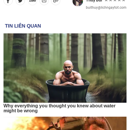
Thủy Bùi
buithuy@lichngaytot.com