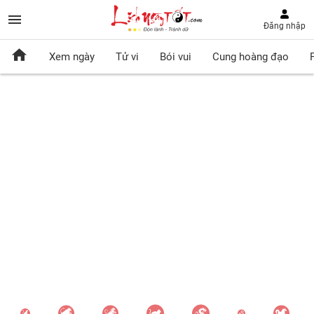
Đăng nhập
Xem ngày
Tử vi
Bói vui
Cung hoàng đạo