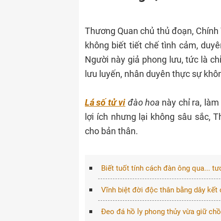
Thương Quan chủ thủ đoạn, Chính T
không biết tiết chế tình cảm, duy
Người này giả phong lưu, tức là ch
lưu luyến, nhân duyên thực sự kh
Lá số tử vi
đào hoa
này chỉ ra, làm
lợi ích nhưng lại không sâu sắc,
cho bản thân.
Biết tuốt tính cách đàn ông qua... 
Vĩnh biệt đời độc thân bằng dây kết
Đeo đá hồ ly phong thủy vừa giữ chồng