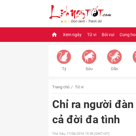
Xem ngày
Tử vi
Bói vui
Cung ho
Tý
Sửu
Dần
Trang chủ
Tử vi
Chỉ ra người đàn
cả đời đa tình
Thứ Sáu, 17/06/2016
15:38 (GMT+07)