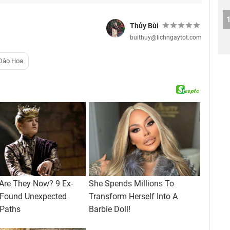
Thủy Bùi
buithuy@lichngaytot.com
Đào Hoa