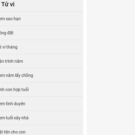
Tử vi
em sao hạn
ông đất
ử vi tháng
ận trình năm
em năm lấy chồng
inh con hợp tuổi
em tình duyên
em tuổi xây nhà
ặt tên cho con