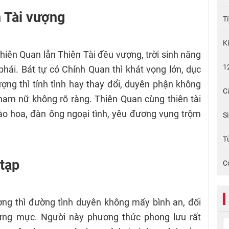
n Tài vượng
T
K
Thiên Quan lẫn Thiên Tài đều vượng, trời sinh năng
1
hái. Bát tự có Chính Quan thì khát vọng lớn, dục
ượng thì tính tình hay thay đổi, duyên phận không
C
nam nữ không rõ ràng. Thiên Quan cùng thiên tài
o hoa, đàn ông ngoại tình, yêu đương vụng trộm
S
Tử
 tạp
C
ợng thì đường tình duyên không mấy bình an, đối
hừng mực. Người này phương thức phong lưu rất