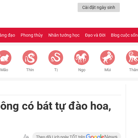
Cài đặt ngày sinh
àng đạo
Phong thủy
Nhân tướng học
Đạo và Đời
Blog cuộc số
Mão
Thìn
Tị
Ngọ
Mùi
Thân
 ông có bát tự đào hoa,
Theo dõi Lịch ngày TỐT trên