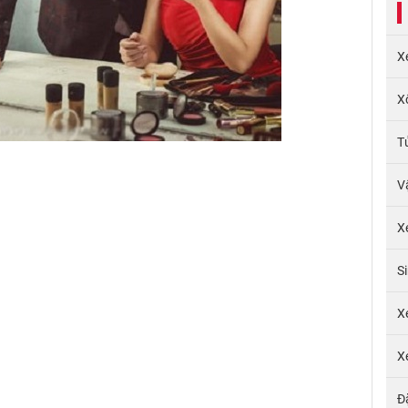
X
X
T
V
X
S
X
X
Đ