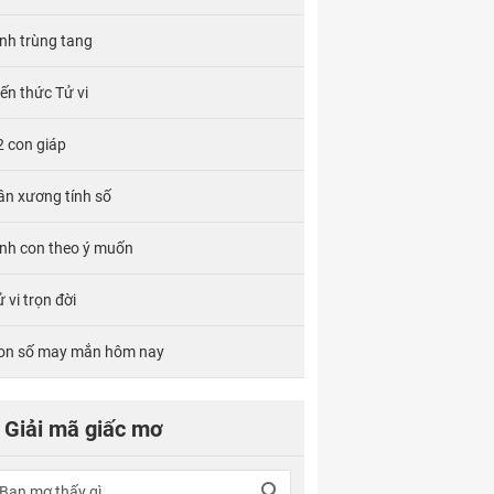
ính trùng tang
iến thức Tử vi
2 con giáp
ân xương tính số
inh con theo ý muốn
 vi trọn đời
on số may mắn hôm nay
Giải mã giấc mơ