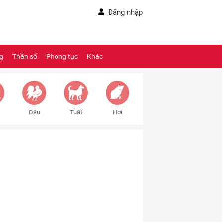
Đăng nhập
ng
Thần số
Phong tục
Khác
Dậu
Tuất
Hợi