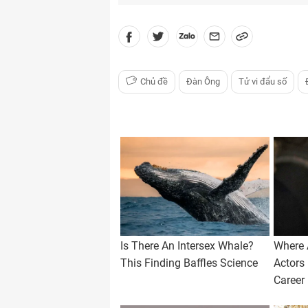
Chủ đề
Đàn Ông
Tử vi đẩu số