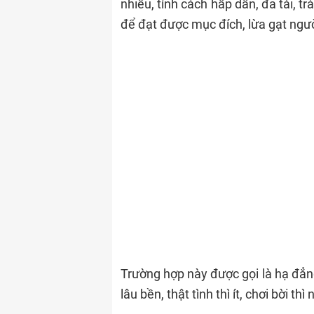
nhiều, tính cách hấp dẫn, đa tài, t
để đạt được mục đích, lừa gạt ngư
Trường hợp này được gọi là hạ đẳng
lâu bền, thật tình thì ít, chơi bời thì 