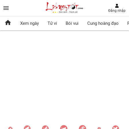
Đăng nhập
Xem ngày
Tử vi
Bói vui
Cung hoàng đạo