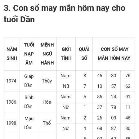
3. Con số may mắn hôm nay cho
tuổi Dần
TUỔI
MỆNH
NĂM
GIỚI
QUÁI
CON SỐ MAY
NẠP
NGŨ
SINH
TÍNH
SỐ
MẮN
HÔM NAY
ÂM
HÀNH
Nam
8
45
30
76
Giáp
1974
Thủy
Dần
Nữ
7
10
57
62
Nam
5
86
24
91
Bính
1986
Hỏa
Dần
Nữ
1
37
78
11
Nam
2
26
03
46
Mậu
1998
Thổ
Dần
Nữ
4
68
87
30