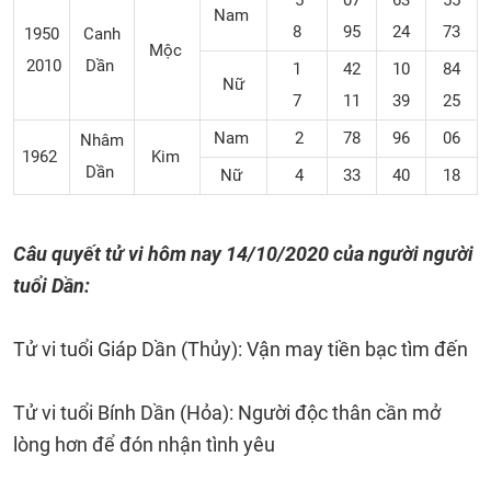
5
07
63
55
Nam
8
95
24
73
1950
Canh
Mộc
2010
Dần
1
42
10
84
Nữ
7
11
39
25
Nam
2
78
96
06
Nhâm
1962
Kim
Dần
Nữ
4
33
40
18
Câu quyết tử vi hôm nay 14/10/2020 của người người
tuổi Dần:
Tử vi tuổi Giáp Dần (Thủy): Vận may tiền bạc tìm đến
Tử vi tuổi Bính Dần (Hỏa): Người độc thân cần mở
lòng hơn để đón nhận tình yêu