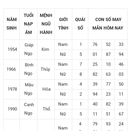
TUỔI
MỆNH
NĂM
GIỚI
QUÁI
CON SỐ MAY
NẠP
NGŨ
SINH
TÍNH
SỐ
MẮN
HÔM NAY
ÂM
HÀNH
Nam
1
76
52
33
Giáp
1954
Kim
Ngọ
Nữ
5
01
87
94
Nam
7
25
10
46
Bính
1966
Thủy
Ngọ
Nữ
8
82
63
03
Nam
4
39
77
50
Mậu
1978
Hỏa
Ngọ
Nữ
2
94
23
11
Nam
1
40
82
39
Canh
1990
Thổ
Ngọ
Nữ
5
11
51
67
4
79
93
24
Nam