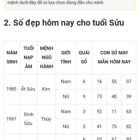
mệnh dưới đây để có lựa chọn đúng đắn cho mình.
2. Số đẹp hôm nay cho tuổi Sửu
TUỔI
MỆNH
NĂM
GIỚI
QUÁI
CON SỐ MAY
NẠP
NGŨ
SINH
TÍNH
SỐ
MẮN
HÔM NAY
ÂM
HÀNH
Nam
6
16
55
07
1985
Ất Sửu
Kim
Nữ
9
73
40
39
Nam
3
92
11
63
Đinh
1997
Thủy
Sửu
Nữ
3
41
75
82
6
03
67
92