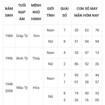
TUỔI
MỆNH
NĂM
GIỚI
QUÁI
CON SỐ MAY
NẠP
NGŨ
SINH
TÍNH
SỐ
MẮN HÔM NAY
ÂM
HÀNH
Nam
7
20
63
78
1984
Giáp Tý
Kim
Nữ
8
51
04
94
Nam
4
35
47
13
1996
Bính Tý
Thủy
Nữ
2
86
52
26
7
95
31
44
Nam
1
01
28
57
1948
Mậu Tý
Hỏa
2008
8
74
90
33
Nữ
5
26
16
05