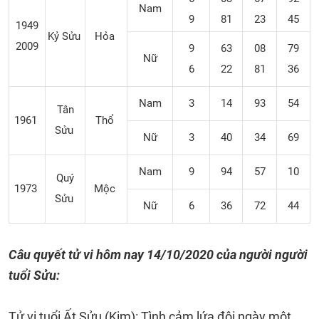
Nam
9
81
23
45
1949
Kỷ Sửu
Hỏa
2009
9
63
08
79
Nữ
6
22
81
36
Nam
3
14
93
54
Tân
1961
Thổ
Sửu
Nữ
3
40
34
69
Nam
9
94
57
10
Quý
1973
Mộc
Sửu
Nữ
6
36
72
44
Câu quyết tử vi hôm nay 14/10/2020 của người người
tuổi Sửu:
Tử vi tuổi Ất Sửu (Kim): Tình cảm lứa đôi ngày một