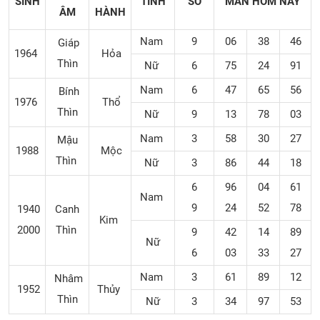
SINH
TÍNH
SỐ
MẮN
HÔM NAY
ÂM
HÀNH
Nam
9
06
38
46
Giáp
1964
Hỏa
Thìn
Nữ
6
75
24
91
Nam
6
47
65
56
Bính
1976
Thổ
Thìn
Nữ
9
13
78
03
Nam
3
58
30
27
Mậu
1988
Mộc
Thìn
Nữ
3
86
44
18
6
96
04
61
Nam
9
24
52
78
1940
Canh
Kim
2000
Thìn
9
42
14
89
Nữ
6
03
33
27
Nam
3
61
89
12
Nhâm
1952
Thủy
Thìn
Nữ
3
34
97
53