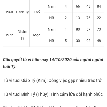
Nam
4
66
45
84
1960
Canh Tý
Thổ
Nữ
2
13
76
22
Nam
1
80
57
73
Nhâm
1972
Mộc
Tý
Nữ
5
30
02
48
Câu quyết tử vi hôm nay 14/10/2020 của người người
tuổi Tý:
Tử vi tuổi Giáp Tý (Kim): Công việc gặp nhiều trắc trở
Tử vi tuổi Bính Tý (Thủy): Tình cảm lứa đôi hạnh phúc