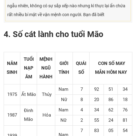
ngẫu nhiên, không có sự sắp xếp nào nhưng kì thực lại ẩn chứa
rất nhiều bí mật về vận mệnh con người. Bạn đã biết
4. Số cát lành cho tuổi Mão
TUỔI
MỆNH
NĂM
GIỚI
QUÁI
CON SỐ MAY
NẠP
NGŨ
SINH
TÍNH
SỐ
MẮN
HÔM NAY
ÂM
HÀNH
Nam
7
92
51
34
1975
Ất Mão
Thủy
Nữ
8
20
86
18
Nam
4
34
62
76
Đinh
1987
Hỏa
Mão
Nữ
2
55
24
81
7
83
05
54
Nam
1939