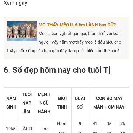
Xem ngay:
MƠ THẤY MÈO là điềm LÀNH hay DỮ?
Mèo là con vật rất gần gũi, thân thiết với loài
người. Vậy nằm mơ thấy mèo là dấu hiệu cho
thấy cuộc sống của bạn gần đây đang diễn biến như thế nào?
6. Số đẹp hôm nay cho tuổi Tị
TUỔI
MỆNH
NĂM
GIỚI
QUÁI
CON SỐ MAY
NẠP
NGŨ
SINH
TÍNH
SỐ
MẮN
HÔM NAY
ÂM
HÀNH
Nam
8
41
35
76
1965
Ất Tị
Hỏa