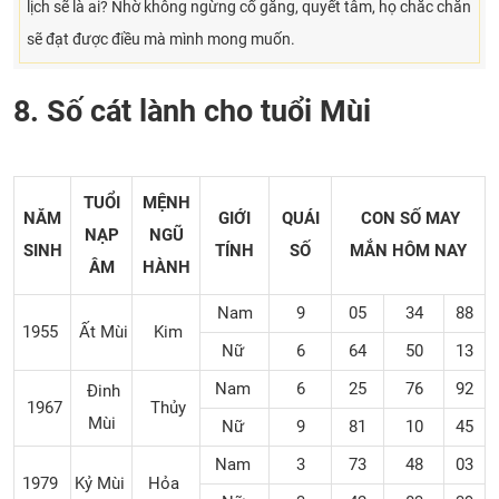
lịch sẽ là ai? Nhờ không ngừng cố gắng, quyết tâm, họ chắc chắn
sẽ đạt được điều mà mình mong muốn.
8. Số cát lành cho tuổi Mùi
TUỔI
MỆNH
NĂM
GIỚI
QUÁI
CON SỐ MAY
NẠP
NGŨ
SINH
TÍNH
SỐ
MẮN
HÔM NAY
ÂM
HÀNH
Nam
9
05
34
88
1955
Ất Mùi
Kim
Nữ
6
64
50
13
Nam
6
25
76
92
Đinh
1967
Thủy
Mùi
Nữ
9
81
10
45
Nam
3
73
48
03
1979
Kỷ Mùi
Hỏa