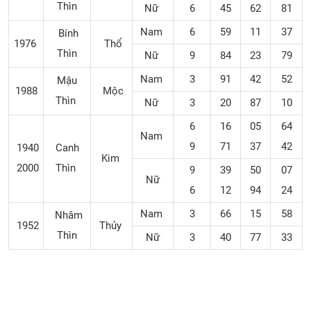
Thìn
Nữ
6
45
62
81
Nam
6
59
11
37
Bính
1976
Thổ
Thìn
Nữ
9
84
23
79
Nam
3
91
42
52
Mậu
1988
Mộc
Thìn
Nữ
3
20
87
10
6
16
05
64
Nam
9
71
37
42
1940
Canh
Kim
2000
Thìn
9
39
50
07
Nữ
6
12
94
24
Nam
3
66
15
58
Nhâm
1952
Thủy
Thìn
Nữ
3
40
77
33