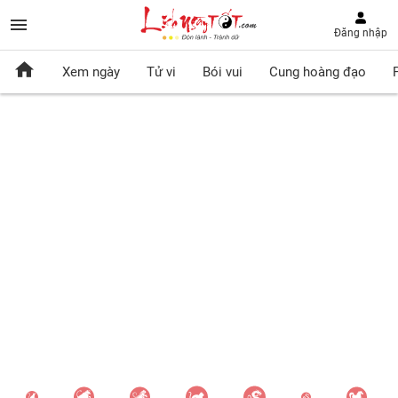
Đăng nhập
Xem ngày
Tử vi
Bói vui
Cung hoàng đạo