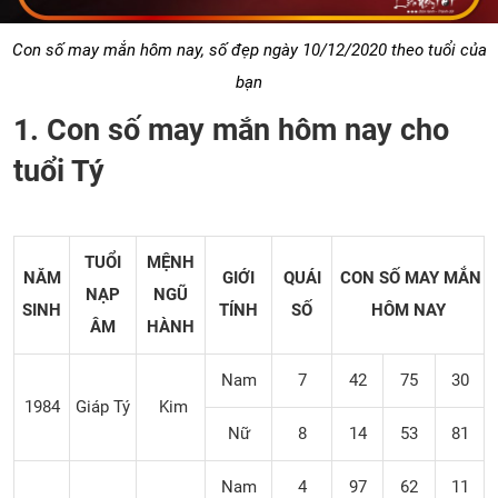
Con số may mắn hôm nay, số đẹp ngày 10/12/2020 theo tuổi của
bạn
1. Con số may mắn hôm nay cho
tuổi Tý
TUỔI
MỆNH
NĂM
GIỚI
QUÁI
CON SỐ MAY MẮN
NẠP
NGŨ
SINH
TÍNH
SỐ
HÔM NAY
ÂM
HÀNH
Nam
7
42
75
30
1984
Giáp Tý
Kim
Nữ
8
14
53
81
Nam
4
97
62
11