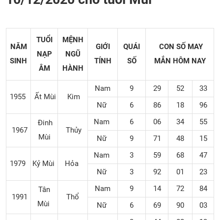
TUỔI
MỆNH
NĂM
GIỚI
QUÁI
CON SỐ MAY
NẠP
NGŨ
SINH
TÍNH
SỐ
MẮN
HÔM NAY
ÂM
HÀNH
Nam
9
29
52
33
1955
Ất Mùi
Kim
Nữ
6
86
18
96
Nam
6
06
34
55
Đinh
1967
Thủy
Mùi
Nữ
9
71
48
15
Nam
3
59
68
47
1979
Kỷ Mùi
Hỏa
Nữ
3
92
01
23
Nam
9
14
72
84
Tân
1991
Thổ
Mùi
Nữ
6
69
90
03