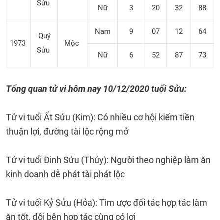
Sửu
Nữ
3
20
32
88
Nam
9
07
12
64
Quý
1973
Mộc
Sửu
Nữ
6
52
87
73
Tổng quan tử vi hôm nay 10/12/2020 tuổi Sửu:
Tử vi tuổi Ất Sửu (Kim): Có nhiều cơ hội kiếm tiền
thuận lợi, đường tài lộc rộng mở
Tử vi tuổi Đinh Sửu (Thủy): Người theo nghiệp làm ăn
kinh doanh dễ phát tài phát lộc
Tử vi tuổi Kỷ Sửu (Hỏa): Tìm ược đối tác hợp tác làm
ăn tốt, đôi bên hợp tác cùng có lợi