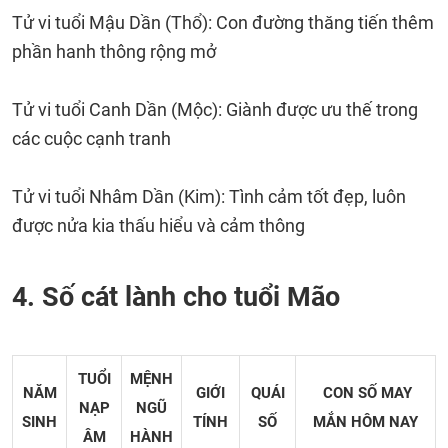
Tử vi tuổi Mậu Dần (Thổ): Con đường thăng tiến thêm
phần hanh thông rộng mở
Tử vi tuổi Canh Dần (Mộc): Giành được ưu thế trong
các cuộc cạnh tranh
Tử vi tuổi Nhâm Dần (Kim): Tình cảm tốt đẹp, luôn
được nửa kia thấu hiểu và cảm thông
4. Số cát lành cho tuổi Mão
TUỔI
MỆNH
NĂM
GIỚI
QUÁI
CON SỐ MAY
NẠP
NGŨ
SINH
TÍNH
SỐ
MẮN
HÔM NAY
ÂM
HÀNH