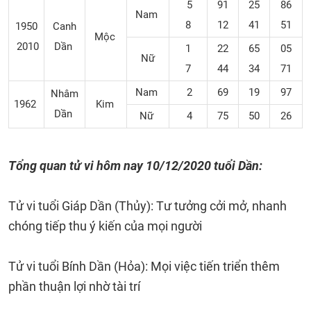
5
91
25
86
Nam
8
12
41
51
1950
Canh
Mộc
2010
Dần
1
22
65
05
Nữ
7
44
34
71
Nam
2
69
19
97
Nhâm
1962
Kim
Dần
Nữ
4
75
50
26
Tổng quan tử vi hôm nay 10/12/2020 tuổi Dần:
Tử vi tuổi Giáp Dần (Thủy): Tư tưởng cởi mở, nhanh
chóng tiếp thu ý kiến của mọi người
Tử vi tuổi Bính Dần (Hỏa): Mọi việc tiến triển thêm
phần thuận lợi nhờ tài trí