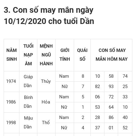
3. Con số may mắn ngày
10/12/2020 cho tuổi Dần
TUỔI
MỆNH
NĂM
GIỚI
QUÁI
CON SỐ MAY
NẠP
NGŨ
SINH
TÍNH
SỐ
MẮN
HÔM NAY
ÂM
HÀNH
Nam
8
10
58
74
Giáp
1974
Thủy
Dần
Nữ
7
82
93
25
Nam
5
06
72
33
Bính
1986
Hỏa
Dần
Nữ
1
53
64
10
Nam
2
28
86
40
Mậu
1998
Thổ
Dần
Nữ
4
37
01
52