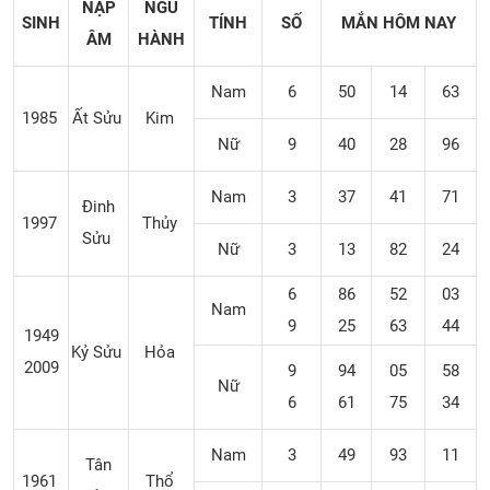
NẠP
NGŨ
SINH
TÍNH
SỐ
MẮN
HÔM NAY
ÂM
HÀNH
Nam
6
50
14
63
1985
Ất Sửu
Kim
Nữ
9
40
28
96
Nam
3
37
41
71
Đinh
1997
Thủy
Sửu
Nữ
3
13
82
24
6
86
52
03
Nam
9
25
63
44
1949
Kỷ Sửu
Hỏa
2009
9
94
05
58
Nữ
6
61
75
34
Nam
3
49
93
11
Tân
1961
Thổ