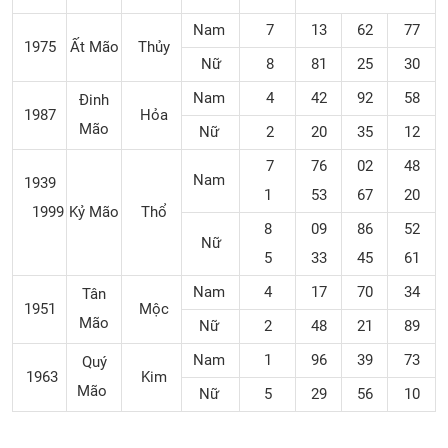
Nam
7
13
62
77
1975
Ất Mão
Thủy
Nữ
8
81
25
30
Nam
4
42
92
58
Đinh
1987
Hỏa
Mão
Nữ
2
20
35
12
7
76
02
48
Nam
1939
1
53
67
20
1999
Kỷ Mão
Thổ
8
09
86
52
Nữ
5
33
45
61
Nam
4
17
70
34
Tân
1951
Mộc
Mão
Nữ
2
48
21
89
Nam
1
96
39
73
Quý
1963
Kim
Mão
Nữ
5
29
56
10