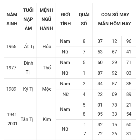
TUỔI
MỆNH
NĂM
GIỚI
QUÁI
CON SỐ MAY
NẠP
NGŨ
SINH
TÍNH
SỐ
MẮN
HÔM NAY
ÂM
HÀNH
Nam
8
37
12
96
1965
Ất Tị
Hỏa
Nữ
7
53
67
41
Nam
5
60
29
71
Đinh
1977
Thổ
Tị
Nữ
1
87
92
03
Nam
2
44
57
35
1989
Kỷ Tị
Mộc
Nữ
4
22
09
89
5
01
78
21
Nam
8
95
33
54
1941
Tân Tị
Kim
2001
1
42
15
60
Nữ
7
72
26
31