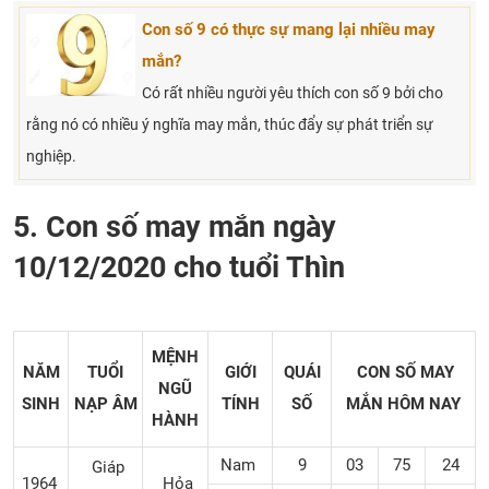
Con số 9 có thực sự mang lại nhiều may
mắn?
Có rất nhiều người yêu thích con số 9 bởi cho
rằng nó có nhiều ý nghĩa may mắn, thúc đẩy sự phát triển sự
nghiệp.
5. Con số may mắn ngày
10/12/2020 cho tuổi Thìn
MỆNH
NĂM
TUỔI
GIỚI
QUÁI
CON SỐ MAY
NGŨ
SINH
NẠP ÂM
TÍNH
SỐ
MẮN
HÔM NAY
HÀNH
Nam
9
03
75
24
Giáp
1964
Hỏa