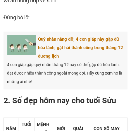
và ăn uống hợp vệ sinh
Đừng bỏ lỡ:
Quý nhân nâng đỡ, 4 con giáp này gặp dữ
hóa lành, gặt hái thành công trong tháng 12
dương lịch
4 con giáp gặp quý nhân tháng 12 này có thể gặp dữ hóa lành,
đạt được nhiều thành công ngoài mong đợi. Hãy cùng xem họ là
những ai nhé!
2. Số đẹp hôm nay cho tuổi Sửu
TUỔI
MỆNH
NĂM
GIỚI
QUÁI
CON SỐ MAY