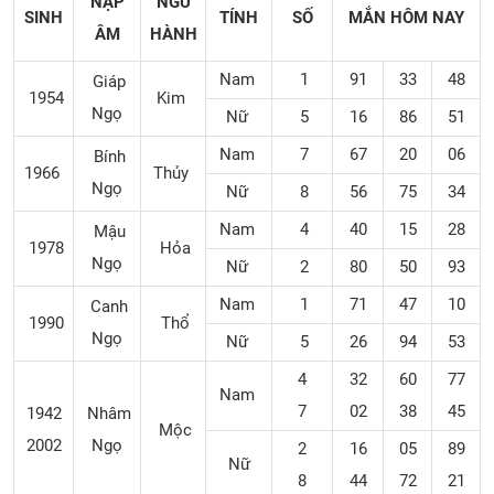
NẠP
NGŨ
SINH
TÍNH
SỐ
MẮN
HÔM NAY
ÂM
HÀNH
Nam
1
91
33
48
Giáp
1954
Kim
Ngọ
Nữ
5
16
86
51
Nam
7
67
20
06
Bính
1966
Thủy
Ngọ
Nữ
8
56
75
34
Nam
4
40
15
28
Mậu
1978
Hỏa
Ngọ
Nữ
2
80
50
93
Nam
1
71
47
10
Canh
1990
Thổ
Ngọ
Nữ
5
26
94
53
4
32
60
77
Nam
7
02
38
45
1942
Nhâm
Mộc
2002
Ngọ
2
16
05
89
Nữ
8
44
72
21